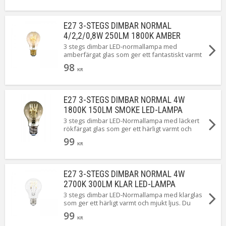
och snurrade filament. Lyser gör hon såklart
med ett varmt och behagligt sken.
E27 3-STEGS DIMBAR NORMAL
4/2,2/0,8W 250LM 1800K AMBER
3 stegs dimbar LED-normallampa med
amberfärgat glas som ger ett fantastiskt varmt
och mjukt ljus. Du stegar enkelt de tre
98
ljusstyrkorna genom att tända och släcka
KR
lampan.
E27 3-STEGS DIMBAR NORMAL 4W
1800K 150LM SMOKE LED-LAMPA
3 stegs dimbar LED-Normallampa med läckert
rökfärgat glas som ger ett härligt varmt och
mjukt ljus. Du stegar enkelt de tre ljusstyrkorna
99
genom att tända och släcka lampan med en
KR
vanlig strömbrytare. Perfekt för dig som saknar
en dimmer.
E27 3-STEGS DIMBAR NORMAL 4W
2700K 300LM KLAR LED-LAMPA
3 stegs dimbar LED-Normallampa med klarglas
som ger ett härligt varmt och mjukt ljus. Du
stegar enkelt de tre ljusstyrkorna genom att
99
tända och släcka lampan med en vanlig
KR