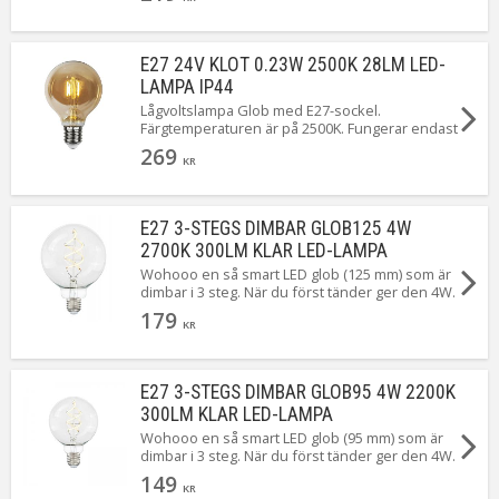
E27 24V KLOT 0.23W 2500K 28LM LED-
LAMPA IP44
Lågvoltslampa Glob med E27-sockel.
Färgtemperaturen är på 2500K. Fungerar endast
för 24 volt och är perfekt till Star Tradings slinga
269
491-52 i System 24.
KR
E27 3-STEGS DIMBAR GLOB125 4W
2700K 300LM KLAR LED-LAMPA
Wohooo en så smart LED glob (125 mm) som är
dimbar i 3 steg. När du först tänder ger den 4W.
Släck och tänd igen så ger den 2W. Upprepa en
179
gång till så ger den 1W ...Magiskt! Här i klarglas
KR
och snurrade filament. Lyser gör hon såklart
med ett varmt och behagligt sken.
E27 3-STEGS DIMBAR GLOB95 4W 2200K
300LM KLAR LED-LAMPA
Wohooo en så smart LED glob (95 mm) som är
dimbar i 3 steg. När du först tänder ger den 4W.
Släck och tänd igen så ger den 2W. Upprepa en
149
gång till så ger den 1W ...Magiskt! Här i klarglas
KR