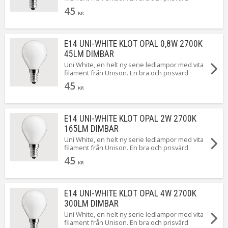
standard LED från Unison som dessutom är
45
dimbar.
KR
E14 UNI-WHITE KLOT OPAL 0,8W 2700K
45LM DIMBAR
Uni White, en helt ny serie ledlampor med vita
filament från Unison. En bra och prisvärd
standard LED från Unison som dessutom är
45
dimbar.
KR
E14 UNI-WHITE KLOT OPAL 2W 2700K
165LM DIMBAR
Uni White, en helt ny serie ledlampor med vita
filament från Unison. En bra och prisvärd
standard LED från Unison som dessutom är
45
dimbar.
KR
E14 UNI-WHITE KLOT OPAL 4W 2700K
300LM DIMBAR
Uni White, en helt ny serie ledlampor med vita
filament från Unison. En bra och prisvärd