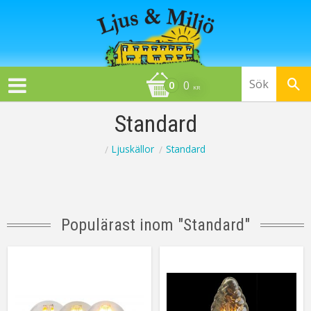
0
KR
Standard
Ljuskällor
Standard
Populärast inom "
Standard
"