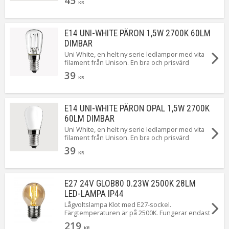
45
dimbar.
KR
E14 UNI-WHITE PÄRON 1,5W 2700K 60LM
DIMBAR
Uni White, en helt ny serie ledlampor med vita
filament från Unison. En bra och prisvärd
standard LED från Unison som dessutom är
39
dimbar.
KR
E14 UNI-WHITE PÄRON OPAL 1,5W 2700K
60LM DIMBAR
Uni White, en helt ny serie ledlampor med vita
filament från Unison. En bra och prisvärd
standard LED från Unison som dessutom är
39
dimbar.
KR
E27 24V GLOB80 0.23W 2500K 28LM
LED-LAMPA IP44
Lågvoltslampa Klot med E27-sockel.
Färgtemperaturen är på 2500K. Fungerar endast
för 24 volt och är perfekt till Star Tradings slinga
219
491-52 i System 24.
KR