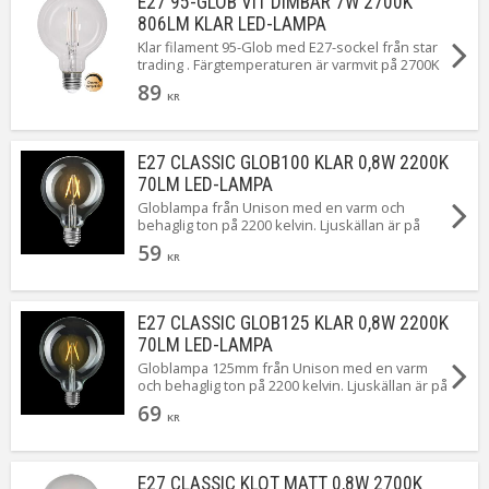
E27 95-GLOB VIT DIMBAR 7W 2700K
806LM KLAR LED-LAMPA
Klar filament 95-Glob med E27-sockel från star
trading . Färgtemperaturen är varmvit på 2700K
och på 806 lumen. Lampan är också
89
dimmerkompatibel. Den här ljuskällan har vita
KR
filament istället för gula vilket gör att den syns
mindre när den är släckt.
E27 CLASSIC GLOB100 KLAR 0,8W 2200K
70LM LED-LAMPA
Globlampa från Unison med en varm och
behaglig ton på 2200 kelvin. Ljuskällan är på
endast 0,8 watt med ett ljusflöde på 70 Lumen.
59
Perfekt i armaturer med många lampor eller i
KR
dem där du helt enkelt bara vill ha lite ledljus.
E27 CLASSIC GLOB125 KLAR 0,8W 2200K
70LM LED-LAMPA
Globlampa 125mm från Unison med en varm
och behaglig ton på 2200 kelvin. Ljuskällan är på
endast 0,8 watt med ett ljusflöde på 70 Lumen.
69
Perfekt i armaturer med många lampor eller i
KR
dem där du helt enkelt bara vill ha lite ledljus.
E27 CLASSIC KLOT MATT 0,8W 2700K