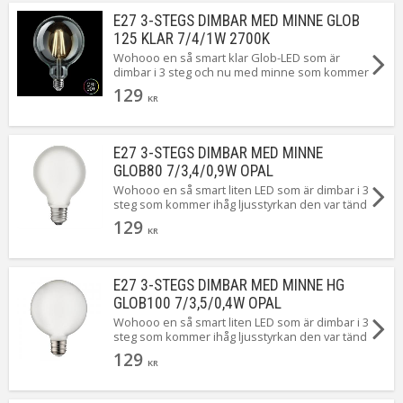
E27 3-STEGS DIMBAR MED MINNE GLOB
125 KLAR 7/4/1W 2700K
Wohooo en så smart klar Glob-LED som är
dimbar i 3 steg och nu med minne som kommer
ihåg ljusstyrkan när lampan släcks. Du byter
129
enkelt ljusstyrka genom att tända och släcka
KR
lampan ...Magiskt smidigt!
E27 3-STEGS DIMBAR MED MINNE
GLOB80 7/3,4/0,9W OPAL
Wohooo en så smart liten LED som är dimbar i 3
steg som kommer ihåg ljusstyrkan den var tänd
med sist. När du först tänder ger den 7W. Släck
129
och tänd igen så ger den 3,4W. Upprepa en
KR
gång till så ger den 0,9W ...Magiskt!
E27 3-STEGS DIMBAR MED MINNE HG
GLOB100 7/3,5/0,4W OPAL
Wohooo en så smart liten LED som är dimbar i 3
steg som kommer ihåg ljusstyrkan den var tänd
med sist. När du först tänder ger den 7W. Släck
129
och tänd igen så ger den 3,5W. Upprepa en
KR
gång till så ger den 0,4W ...Magiskt!