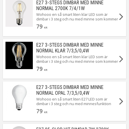
E27 3-STEGS DIMBAR MED MINNE
NORMAL 2700K 7/4/1W
Wohooo en så smart liten klar LED som är
dimbar i 3 steg och nu med minne som kommer
ihåg ljusstyrkan när lampan släcks. Du byter
79
enkelt ljusstyrka genom att tända och släcka
KR
lampan ...Magiskt smidigt!
E27 3-STEGS DIMBAR MED MINNE
NORMAL KLAR 7/3,5/0,4W
Wohooo en så smart liten klar LED som är
dimbar i 3 steg och nu med minne som kommer
ihåg ljusstyrkan när lampan släcks. Du byter
79
enkelt ljusstyrka genom att tända och släcka
KR
lampan ...Magiskt smidigt!
E27 3-STEGS DIMBAR MED MINNE
NORMAL OPAL 7/3,5/0,4W
Wohooo en så smart liten E27 LED som är
dimbar i 3 steg och nu med minnesfunktion
som kommer ihåg senaste ljusstyrkan. När du
79
först tänder ger den 7W. Släck och tänd igen så
KR
ger den 3,5W. Upprepa en gång till så ger den
0,4W ...Magiskt!