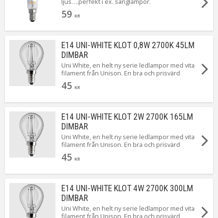
ljus….perfekt i ex. sänglampor.
59
KR
E14 UNI-WHITE KLOT 0,8W 2700K 45LM
DIMBAR
Uni White, en helt ny serie ledlampor med vita
filament från Unison. En bra och prisvärd
standard LED från Unison som dessutom är
45
dimbar.
KR
E14 UNI-WHITE KLOT 2W 2700K 165LM
DIMBAR
Uni White, en helt ny serie ledlampor med vita
filament från Unison. En bra och prisvärd
standard LED från Unison som dessutom är
45
dimbar.
KR
E14 UNI-WHITE KLOT 4W 2700K 300LM
DIMBAR
Uni White, en helt ny serie ledlampor med vita
filament från Unison. En bra och prisvärd