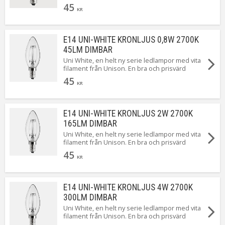
standard LED från Unison som dessutom är
45
dimbar.
KR
E14 UNI-WHITE KRONLJUS 0,8W 2700K
45LM DIMBAR
Uni White, en helt ny serie ledlampor med vita
filament från Unison. En bra och prisvärd
standard LED från Unison som dessutom är
45
dimbar.
KR
E14 UNI-WHITE KRONLJUS 2W 2700K
165LM DIMBAR
Uni White, en helt ny serie ledlampor med vita
filament från Unison. En bra och prisvärd
standard LED från Unison som dessutom är
45
dimbar.
KR
E14 UNI-WHITE KRONLJUS 4W 2700K
300LM DIMBAR
Uni White, en helt ny serie ledlampor med vita
filament från Unison. En bra och prisvärd
standard LED från Unison som dessutom är