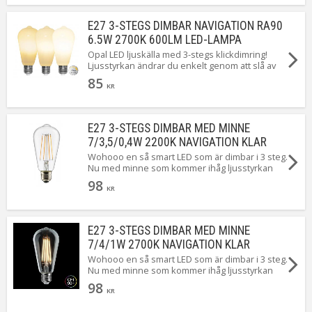
E27 3-STEGS DIMBAR NAVIGATION RA90
6.5W 2700K 600LM LED-LAMPA
Opal LED ljuskälla med 3-stegs klickdimring!
Ljusstyrkan ändrar du enkelt genom att slå av
och på strömbrytaren. Välj mellan 60lm, 300lm
85
eller 600lm. Ljusfärgen är 2700K och den har
KR
E27-sockel. Startar alltid på lägsta ljusstyrka.
E27 3-STEGS DIMBAR MED MINNE
7/3,5/0,4W 2200K NAVIGATION KLAR
Wohooo en så smart LED som är dimbar i 3 steg.
Nu med minne som kommer ihåg ljusstyrkan
när lampan släcks. När du först tänder ger den
98
7W. Släck och tänd igen så ger den 3,5W.
KR
Upprepa en gång till så ger den 0,4W ...Magiskt!
E27 3-STEGS DIMBAR MED MINNE
7/4/1W 2700K NAVIGATION KLAR
Wohooo en så smart LED som är dimbar i 3 steg.
Nu med minne som kommer ihåg ljusstyrkan
när lampan släcks. När du först tänder ger den
98
7W. Släck och tänd igen så ger den 4W.
KR
Upprepa en gång till så ger den 1W ...Magiskt!