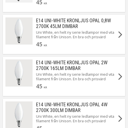
45
dimbar.
KR
E14 UNI-WHITE KRONLJUS OPAL 0,8W
2700K 45LM DIMBAR
Uni White, en helt ny serie ledlampor med vita
filament från Unison. En bra och prisvärd
standard LED från Unison som dessutom är
45
dimbar.
KR
E14 UNI-WHITE KRONLJUS OPAL 2W
2700K 165LM DIMBAR
Uni White, en helt ny serie ledlampor med vita
filament från Unison. En bra och prisvärd
standard LED från Unison som dessutom är
45
dimbar.
KR
E14 UNI-WHITE KRONLJUS OPAL 4W
2700K 300LM DIMBAR
Uni White, en helt ny serie ledlampor med vita
filament från Unison. En bra och prisvärd
standard LED från Unison som dessutom är