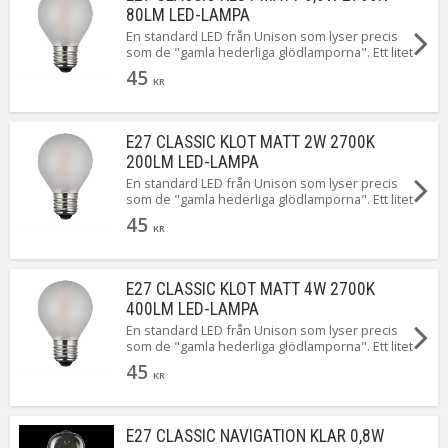
80LM LED-LAMPA
En standard LED från Unison som lyser precis
som de "gamla hederliga glödlamporna". Ett litet
budget alternativ men givetvis med 2 års garanti!
45
Här ser du classic klotlampa med E27 sockel på
KR
0,8 watt.
E27 CLASSIC KLOT MATT 2W 2700K
200LM LED-LAMPA
En standard LED från Unison som lyser precis
som de "gamla hederliga glödlamporna". Ett litet
budget alternativ men givetvis med 2 års garanti!
45
Här ser du litet klot med E27 sockel på 2 watt.
KR
E27 CLASSIC KLOT MATT 4W 2700K
400LM LED-LAMPA
En standard LED från Unison som lyser precis
som de "gamla hederliga glödlamporna". Ett litet
budget alternativ men givetvis med 2 års garanti!
45
Här ser du litet klot matt med E27 sockel på 4
KR
watt och 400 lumen
E27 CLASSIC NAVIGATION KLAR 0,8W