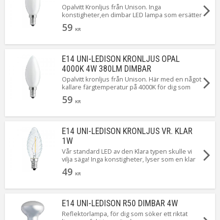
Opalvitt Kronljus från Unison. Inga
konstigheter,en dimbar LED lampa som ersätter
de gamla hederliga matta Glödlamporna.
59
KR
E14 UNI-LEDISON KRONLJUS OPAL
4000K 4W 380LM DIMBAR
Opalvitt kronljus från Unison. Här med en något
kallare färgtemperatur på 4000K för dig som
önskar ett bra arbetsljus är denna lampan
59
perfekt.
KR
E14 UNI-LEDISON KRONLJUS VR. KLAR
1W
Vår standard LED av den Klara typen skulle vi
vilja säga! Inga konstigheter, lyser som en klar
"gammal hederlig" lampa.
49
KR
E14 UNI-LEDISON R50 DIMBAR 4W
Reflektorlampa, för dig som söker ett riktat