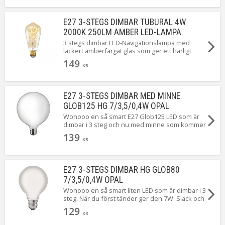
strömbrytare. Perfekt för dig som saknar en
dimmer.
E27 3-STEGS DIMBAR TUBURAL 4W
2000K 250LM AMBER LED-LAMPA
3 stegs dimbar LED-Navigationslampa med
läckert amberfärgat glas som ger ett härligt
varmt och mjukt ljus. Du stegar enkelt de tre
149
ljusstyrkorna genom att tända och släcka
KR
lampan med en vanlig strömbrytare. Perfekt för
dig som saknar en dimmer.
E27 3-STEGS DIMBAR MED MINNE
GLOB125 HG 7/3,5/0,4W OPAL
Wohooo en så smart E27 Glob125 LED som är
dimbar i 3 steg och nu med minne som kommer
ihåg vilken styrka lampan senast var tänd med.
139
När du först tänder ger den 7W. Släck och tänd
KR
igen så ger den 3,5W. Upprepa en gång till så
ger den 0,5W ...Magiskt!
E27 3-STEGS DIMBAR HG GLOB80
7/3,5/0,4W OPAL
Wohooo en så smart liten LED som är dimbar i 3
steg. När du först tänder ger den 7W. Släck och
tänd igen så ger den 3,5W. Upprepa en gång till
129
så ger den 0,4W ...Magiskt!
KR