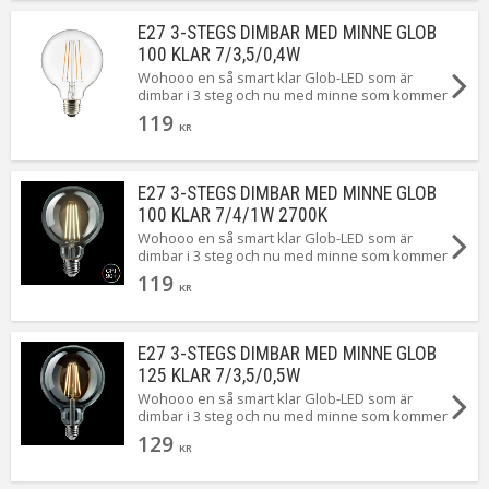
E27 3-STEGS DIMBAR MED MINNE GLOB
100 KLAR 7/3,5/0,4W
Wohooo en så smart klar Glob-LED som är
dimbar i 3 steg och nu med minne som kommer
ihåg ljusstyrkan när lampan släcks. Du byter
119
enkelt ljusstyrka genom att tända och släcka
KR
lampan ...Magiskt smidigt!
E27 3-STEGS DIMBAR MED MINNE GLOB
100 KLAR 7/4/1W 2700K
Wohooo en så smart klar Glob-LED som är
dimbar i 3 steg och nu med minne som kommer
ihåg ljusstyrkan när lampan släcks. Du byter
119
enkelt ljusstyrka genom att tända och släcka
KR
lampan ...Magiskt smidigt!
E27 3-STEGS DIMBAR MED MINNE GLOB
125 KLAR 7/3,5/0,5W
Wohooo en så smart klar Glob-LED som är
dimbar i 3 steg och nu med minne som kommer
ihåg ljusstyrkan när lampan släcks. Du byter
129
enkelt ljusstyrka genom att tända och släcka
KR
lampan ...Magiskt smidigt!