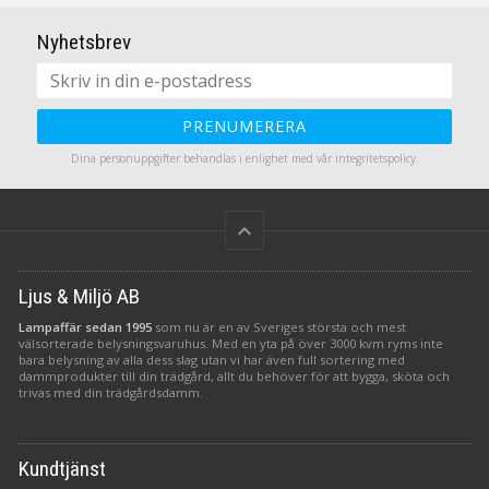
Nyhetsbrev
PRENUMERERA
Dina personuppgifter behandlas i enlighet med vår
integritetspolicy
.
keyboard_arrow_up
Ljus & Miljö AB
Lampaffär sedan 1995
som nu är en av Sveriges största och mest
välsorterade belysningsvaruhus. Med en yta på över 3000 kvm ryms inte
bara belysning av alla dess slag utan vi har även full sortering med
dammprodukter till din trädgård, allt du behöver för att bygga, sköta och
trivas med din trädgårdsdamm.
Kundtjänst