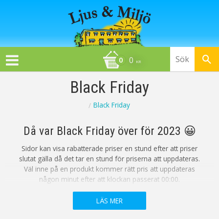
0
KR
Black Friday
Black Friday
Då var Black Friday över för 2023 😀
Sidor kan visa rabatterade priser en stund efter att priser
slutat gälla då det tar en stund för priserna att uppdateras.
Väl inne på en produkt kommer rätt pris att uppdateras
någon minut efter att klockan passerat 00:00.
I väntan på nästa års Black Friday med fina rabatter... är
🤗!
LÄS MER
ni givetvis alltid välkomna att besöka oss