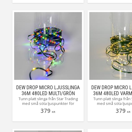
Bukettslinga med 10 strängar
samman i en krans du k
toppen av gra
DEW DROP MICRO LJUSSLINGA
DEW DROP MICRO L
36M 480LED MULTI/GRÖN
36M 480LED VAR
Tunn platt slinga från Star Trading
Tunn platt slinga från
med små söta ljuspunkter för
med små söta ljusp
utomhusbruk, perfekt och enkel att
utomhusbruk, perfekt 
379
379
KR
KR
använda i träd, buskar, trappräcken
använda i träd, buskar
ja lite överallt. Denna ljusslingan har
ja lite överallt. Denna l
grön kabel med hela
grön kabel med hela 
480multifärgade små LED, 7,5cm
små LED, 7,5cm mellan
mellan varje lampa ger en slinga på
ger en slinga på ca