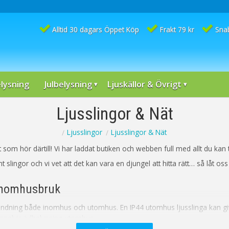
Alltid 30 dagars Öppet Köp
Frakt 79 kr
Sna
lysning
Julbelysning
Ljuskällor & Övrigt
Ljusslingor & Nät
Ljusslingor
Ljusslingor & Nät
 allt som hör därtill! Vi har laddat butiken och webben full med allt du 
 slingor och vi vet att det kan vara en djungel att hitta rätt… så låt oss
 inomhusbruk
vändning både inomhus och utomhus. En IP44 utomhus ljusslinga kan 
pelvis julbelysning utomhus.