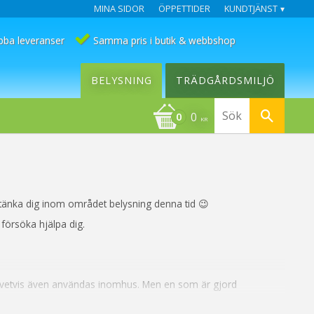
MINA SIDOR
ÖPPETTIDER
KUNDTJÄNST
bba leveranser
Samma pris i butik & webbshop
BELYSNING
TRÄDGÅRDSMILJÖ
0
KR
kan tänka dig inom området belysning denna tid 😉
 försöka hjälpa dig.
givetvis även användas inomhus. Men en som är gjord