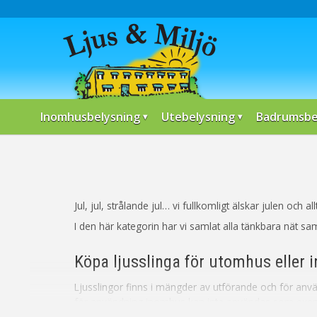
Inomhusbelysning
Utebelysning
Badrumsbe
Jul, jul, strålande jul… vi fullkomligt älskar julen och
I den här kategorin har vi samlat alla tänkbara nät samt
Köpa ljusslinga för utomhus eller
Ljusslingor finns i mängder av utförande och för an
för användning inomhus kan inte användas som exem