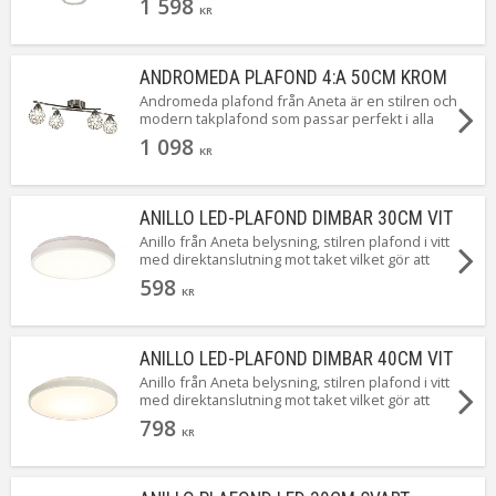
1 598
Funktionell allmänbelysning till kök, vardagsrum,
KR
hall eller sovrum. Stilren mix av metall & textil
skapar varm atmosfär. Energieffektiv, enkel
montering – köp Amsterdam plafond för unik,
ANDROMEDA PLAFOND 4:A 50CM KROM
skandinavisk belysning med tidlös charm!
Andromeda plafond från Aneta är en stilren och
modern takplafond som passar perfekt i alla
rum i hemmet. Plafonden har fyra bollar av
1 098
fasettslipade akrylprismor och är tillverkad i stål
KR
med en kromfärgad yta. Plafonden har en
sockel av typen G9 med max watt på 4 x 33W.
Ljuskällor medföljer.
ANILLO LED-PLAFOND DIMBAR 30CM VIT
Anillo från Aneta belysning, stilren plafond i vitt
med direktanslutning mot taket vilket gör att
den tar minimalt med plats. Perfekt för dig med
598
låg takhöjd. Färgtemperaturen är på behagliga
KR
3000K med en ljusstyrka på 555 Lumen.
ANILLO LED-PLAFOND DIMBAR 40CM VIT
Anillo från Aneta belysning, stilren plafond i vitt
med direktanslutning mot taket vilket gör att
den tar minimalt med plats. Perfekt för dig med
798
låg takhöjd. Färgtemperaturen är på behagliga
KR
3000K med en ljusstyrka på hela 1700 Lumen.
Anillo är dimbar och finns även i svart och i en
mindre modell.