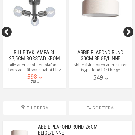
RILLE TAKLAMPA 3L
ABBIE PLAFOND RUND
27,5CM BORSTAD KROM
38CM BEIGE/LINNE
Rille är en cool liten plafond i
Abbie från Cottex är en stilren
borstad stål som snabbt blev
tygplafond här i beige
en favorit i den fysiska butiken,
linnelook som gör sig lika väl i
598
549
KR
kanske för att du själv kan
vardagsrummet som i
KR
798
KR
styra lite hur du vill att det
sovrummet. Abbie finns i 3
färdiga resultatet ska bli med
storlekar i 2 färger och här ser
hjälp av ditt val av ljuskällor.
du den mellersta som med
Rille monteras på takkrok för
enkelhet lyser upp även det
snabb och smidig installation.
större rummet. Självklart med
FILTRERA
SORTERA
krokupphäng för en snabb och
smidig installation.
ABBIE PLAFOND RUND 26CM
BEIGE/LINNE