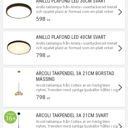
ANILLO PLAFOND LED 30CM SVART
Anillo taklampa från Aneta i svartlackerad metall
och opalvit plast är formad som en platt cirkel
som ligger platt mot ditt tak. Integrerad 12W LED
598
som ger dig ett behagligt varmvitt ljus. Anillo är
KR
dessutom dimbar för dig som önskar montera
den mot en dimmer. Lampan monteras med
skruvar i taket för fast montering och
ANILLO PLAFOND LED 40CM SVART
direktanslutning.
Anillo taklampa från Aneta i svartlackerad metall
och opalvit plast är formad som en platt cirkel
som ligger platt mot ditt tak. Integrerad 18W LED
798
som ger dig ett behagligt varmvitt ljus. Anillo är
KR
dessutom dimbar för dig som önskar montera
den mot en dimmer. Lampan monteras med
skruvar i taket för fast montering och
ARCOLI TAKPENDEL 3A 21CM BORSTAD
direktanslutning. Anillo finns även i vitt och i en
MÄSSING
mindre modell.
Arcoli taklampa från Cottex är en härlig liten
nyhet, Trenden med synliga ljuskällor håller i sig
och lika bra är väl det, tycker vi! En strålande
798
vacker taklampa i borstad mässing med en
KR
tidlös och stilren design där du själv får sätta
din personliga touch genom val av ljuskällor.
Arcoli passar precis lika bra i trappuppgången
SPARA
ARCOLI TAKPENDEL 3A 21CM SVART
16
som över matbordet eller soffbordet.
%
Arcoli taklampa från Cottex är en härlig liten
nyhet, Trenden med synliga ljuskällor håller i sig