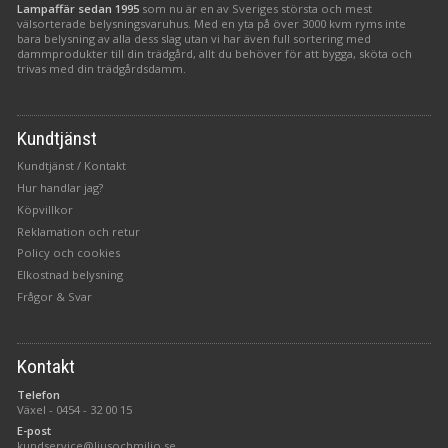
Lampaffär sedan 1995
som nu är en av Sveriges största och mest
välsorterade belysningsvaruhus. Med en yta på över 3000 kvm ryms inte
bara belysning av alla dess slag utan vi har även full sortering med
dammprodukter till din trädgård, allt du behöver för att bygga, sköta och
trivas med din trädgårdsdamm.
Kundtjänst
Kundtjänst / Kontakt
Hur handlar jag?
Köpvillkor
Reklamation och retur
Policy och cookies
Elkostnad belysning
Frågor & Svar
Kontakt
Telefon
Växel -
0454 - 32 00 15
E-post
kundservice@ljusochmiljo.se