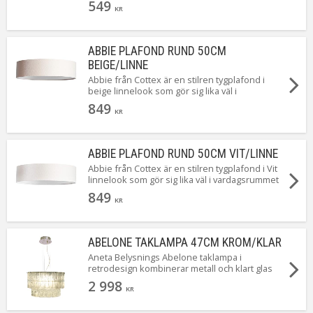
549
3 storlekar i 2 färger och här ser du den
KR
mellersta som med enkelhet lyser upp även det
större rummet. Självklart med krokupphäng för
en snabb och smidig installation.
ABBIE PLAFOND RUND 50CM
BEIGE/LINNE
Abbie från Cottex är en stilren tygplafond i
beige linnelook som gör sig lika väl i
vardagsrummet som i sovrummet. Abbie finns i
849
3 storlekar i 2 färger och här ser du den största
KR
som med enkelhet lyser upp även det större
rummet. Självklart med krokupphäng för en
snabb och smidig installation.
ABBIE PLAFOND RUND 50CM VIT/LINNE
Abbie från Cottex är en stilren tygplafond i Vit
linnelook som gör sig lika väl i vardagsrummet
som i sovrummet. Abbie finns i 3 storlekar i 2
849
färger och här ser du den största som med
KR
enkelhet lyser upp även det större rummet.
Självklart med krokupphäng för en snabb och
smidig installation.
ABELONE TAKLAMPA 47CM KROM/KLAR
Aneta Belysnings Abelone taklampa i
retrodesign kombinerar metall och klart glas
med isstruktur. Släpper ljus uppåt och nedåt
2 998
samt filtrerat sidoljus för mjuk spridning.
KR
Perfekt som blickfång över matbordet eller
allmänbelysning i vardagsrummet. Passar både