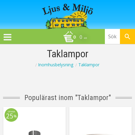
0
KR
Taklampor
Inomhusbelysning
Taklampor
Populärast inom "
Taklampor
"
SPARA
25
%