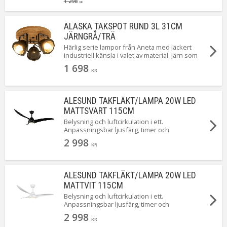
1 298
KR
ALASKA TAKSPOT RUND 3L 31CM
JÄRNGRÅ/TRÄ
Härlig serie lampor från Aneta med läckert
industriell känsla i valet av material. Järn som
möter trä i en perfekt kombination.
1 698
KR
ALESUND TAKFLÄKT/LAMPA 20W LED
MATTSVART 115CM
Belysning och luftcirkulation i ett.
Anpassningsbar ljusfärg, timer och
fläktfunktion. Energisnål LED-teknik. Finns även
2 998
i färgerna titan och mattvit [Läs mer]
KR
ALESUND TAKFLÄKT/LAMPA 20W LED
MATTVIT 115CM
Belysning och luftcirkulation i ett.
Anpassningsbar ljusfärg, timer och
fläktfunktion. Energisnål LED-teknik. Finns även
2 998
i titan och mattsvart [Läs mer]
KR