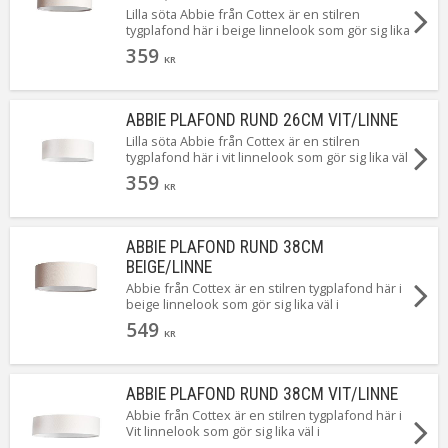
Lilla söta Abbie från Cottex är en stilren
tygplafond här i beige linnelook som gör sig lika
väl i vardagsrummet som i sovrummet. Abbie
359
finns i 3 storlekar i 2 färger och här ser du den
KR
lilla sötnöten som med enkelhet lyser upp dina
lite mindre utrymmen såsom hallen eller
kanske sovrummet. Självklart med
ABBIE PLAFOND RUND 26CM VIT/LINNE
krokupphäng för en snabb och smidig
Lilla söta Abbie från Cottex är en stilren
installation.
tygplafond här i vit linnelook som gör sig lika väl
i vardagsrummet som i sovrummet. Abbie finns i
359
3 storlekar i 2 färger och här ser du den lilla
KR
sötnöten som med enkelhet lyser upp dina lite
mindre utrymmen såsom hallen eller kanske
sovrummet. Självklart med krokupphäng för en
ABBIE PLAFOND RUND 38CM
snabb och smidig installation.
BEIGE/LINNE
Abbie från Cottex är en stilren tygplafond här i
beige linnelook som gör sig lika väl i
vardagsrummet som i sovrummet. Abbie finns i
549
3 storlekar i 2 färger och här ser du den
KR
mellersta som med enkelhet lyser upp även det
större rummet. Självklart med krokupphäng för
en snabb och smidig installation.
ABBIE PLAFOND RUND 38CM VIT/LINNE
Abbie från Cottex är en stilren tygplafond här i
Vit linnelook som gör sig lika väl i
vardagsrummet som i sovrummet. Abbie finns i