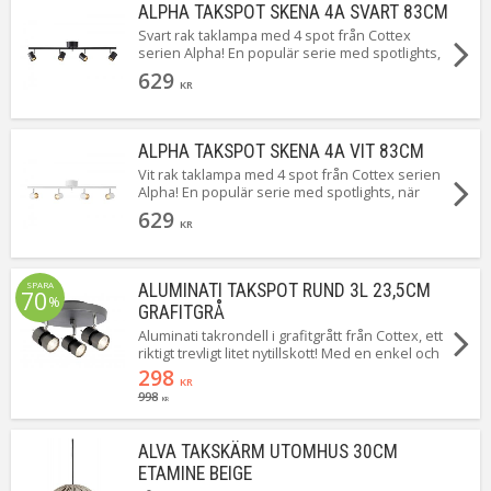
ALPHA TAKSPOT SKENA 4A SVART 83CM
Svart rak taklampa med 4 spot från Cottex
serien Alpha! En populär serie med spotlights,
när enkelhet är bäst!
629
KR
ALPHA TAKSPOT SKENA 4A VIT 83CM
Vit rak taklampa med 4 spot från Cottex serien
Alpha! En populär serie med spotlights, när
enkelhet är bäst!
629
KR
SPARA
ALUMINATI TAKSPOT RUND 3L 23,5CM
70
%
GRAFITGRÅ
Aluminati takrondell i grafitgrått från Cottex, ett
riktigt trevligt litet nytillskott! Med en enkel och
stilren design passar hen in i de allra flesta hem
298
KR
och hus.
998
KR
ALVA TAKSKÄRM UTOMHUS 30CM
ETAMINE BEIGE