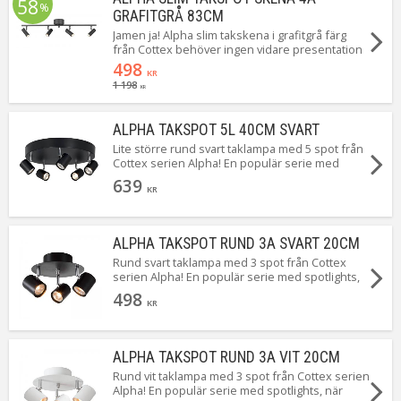
58
lampor i rad. Takkontakt köpes separat.
%
GRAFITGRÅ 83CM
Jamen ja! Alpha slim takskena i grafitgrå färg
från Cottex behöver ingen vidare presentation
tycker vi! Enkel stilren tidlös design som gör sig
498
KR
väl i alla hem utan att göra avkall på ljuset!
1 198
KR
Snyggt jobbat Cottex!
ALPHA TAKSPOT 5L 40CM SVART
Lite större rund svart taklampa med 5 spot från
Cottex serien Alpha! En populär serie med
spotlights, när enkelhet är bäst!
639
KR
ALPHA TAKSPOT RUND 3A SVART 20CM
Rund svart taklampa med 3 spot från Cottex
serien Alpha! En populär serie med spotlights,
när enkelhet är bäst!
498
KR
ALPHA TAKSPOT RUND 3A VIT 20CM
Rund vit taklampa med 3 spot från Cottex serien
Alpha! En populär serie med spotlights, när