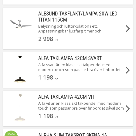
ALESUND TAKFLÄKT/LAMPA 20W LED
TITAN 115CM
Belysning och luftcirkulation i ett.
Anpassningsbar ljusfärg, timer och
fläktfunktion. Energisnål LED-teknik. Finns även
2 998
i mattsvart och mattvit [Läs mer]
KR
ALFA TAKLAMPA 42CM SVART
Alfa svart är en klassiskt takpendel med
modern touch som passar bra över finbordet
såväl som matbordet i köket. Dekorringar både i
1 198
krom och matt mässing medföljer så att du
KR
enkelt själv kan välja vilken du vill använda.
Takkopp i svart plast för krokupphäng med
kopplingsplint. Extra stort matbord? Använd då
ALFA TAKLAMPA 42CM VIT
gärna två lampor i rad. Takkontakt köpes
Alfa vit är en klassiskt takpendel med modern
separat.
touch som passar bra över finbordet såväl som
matbordet i köket. Dekorringar både i krom och
1 198
matt mässing medföljer så att du enkelt själv
KR
kan välja vilken du vill använda. Takkopp i svart
plast för krokupphäng med kopplingsplint.
Extra stort matbord? Använd då gärna två
SPARA
ALPHA SLIM TAKSPOT SKENA 4A