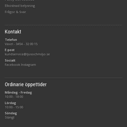
Elkostnad belysning
Frågor & Svar
Kontakt
Telefon
Växel -
0454 - 32 00 15
E-post
kundservice@ljusochmiljo.se
Socialt
Facebook
Instagram
Ordinarie öppettider
Måndag - Fredag
10:00 - 18:00
Lördag
10:00 - 15:00
Söndag
Stängt