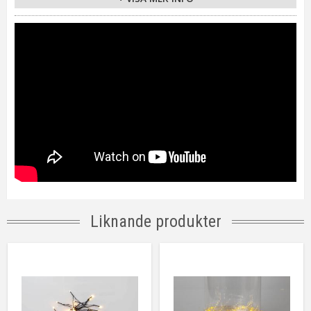
On/Off
6h på, 18h av, repeterande
Kabellängd
50 cm
Batteri
3st AA (ingår ej). Lystid ca.80h.
Anpassad för
Utomhus
Tillverkare
Star Trading AB
Liknande produkter