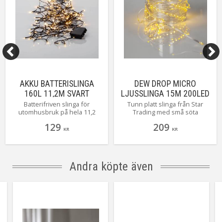
AKKU BATTERISLINGA
DEW DROP MICRO
160L 11,2M SVART
LJUSSLINGA 15M 200LED
VARMVIT/TRANSPARENT
Batterifriven slinga för
Tunn platt slinga från Star
utomhusbruk på hela 11,2
Trading med små söta
meter med 160 stycken
ljuspunkter för utomhusbruk,
129
209
varmvita små dioder. Självklart
perfekt och enkel att använda i
KR
KR
har underverket en inbyggd
träd, buskar, kransar,
timer som gör det enkelt för
trappräcken ja lite överallt.
dig att ställa in när det ska lysa.
Denna ljusslingan har
transparent kabel med 200
Andra köpte även
varmvita små LED, 7,5cm mellan
varje lampa ger en slinga på ca
15 meter.