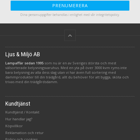
PRENUMERERA
a
Dina personuppgifter behandlas i enlighet med vår
integritetspolicy
.
keyboard_arrow_up
Ljus & Miljö AB
Lampaffär sedan 1995
som nu är en av Sveriges största och mest
välsorterade belysningsvaruhus. Med en yta på över 3000 kvm ryms inte
bara belysning av alla dess slag utan vi har även full sortering med
dammprodukter till din trädgård, allt du behöver för att bygga, sköta och
trivas med din trädgårdsdamm.
Kundtjänst
Kundtjänst / Kontakt
Hur handlar jag?
Köpvillkor
Reklamation och retur
Policy och cookies