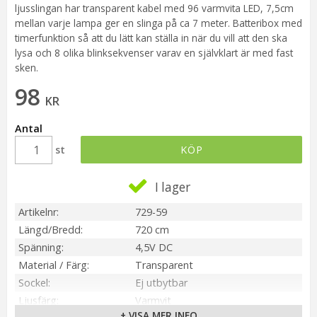
ljusslingan har transparent kabel med 96 varmvita LED, 7,5cm
mellan varje lampa ger en slinga på ca 7 meter. Batteribox med
timerfunktion så att du lätt kan ställa in när du vill att den ska
lysa och 8 olika blinksekvenser varav en självklart är med fast
sken.
98
KR
Antal
st
KÖP
I lager
Artikelnr
729-59
Längd/Bredd
720 cm
Spänning
4,5V DC
Material / Färg
Transparent
Sockel
Ej utbytbar
Ljusfärg
Varmvit
+ VISA MER INFO