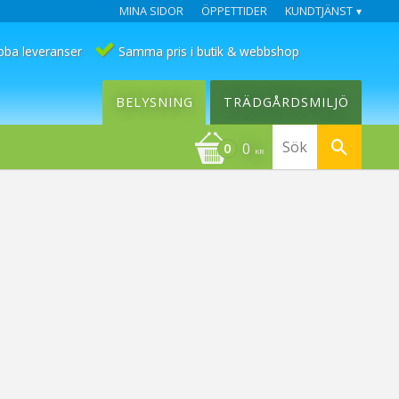
MINA SIDOR
ÖPPETTIDER
KUNDTJÄNST
bba leveranser
Samma pris i butik & webbshop
BELYSNING
TRÄDGÅRDSMILJÖ
0
KR