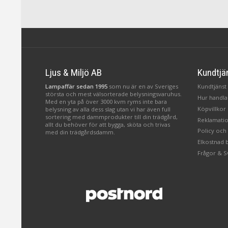
Ljus & Miljö AB
Kundtjä
Lampaffär sedan 1995
som nu är en av Sveriges
Kundtjänst 
största och mest välsorterade belysningsvaruhus.
Hur handlar
Med en yta på över 3000 kvm ryms inte bara
Köpvillkor
belysning av alla dess slag utan vi har även full
sortering med dammprodukter till din trädgård,
Reklamatio
allt du behöver för att bygga, sköta och trivas
Policy och
med din trädgårdsdamm.
Elkostnad 
Frågor & S