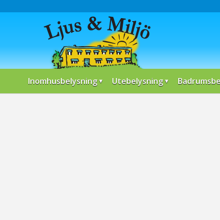
Inomhusbelysning
Utebelysning
Badrumsbe