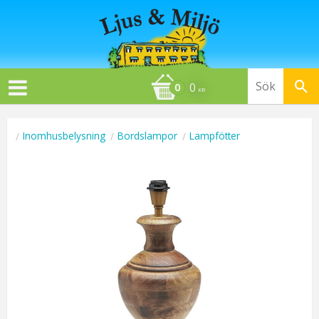
0
KR
Inomhusbelysning
Bordslampor
Lampfötter