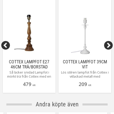
COTTEX LAMPFOT E27
COTTEX LAMPFOT 39CM
46CM TRÄ/BORSTAD
VIT
MÄSSING
Så läcker snidad Lampfot i
Lös stilren lampfot från Cottex i
mörkt trä från Cottex med en
vitlackad metall med
höjd på 46 cm. En lampfot som
skärmringar och en höjd på 39
479
209
ligger så rätt i tiden, kombinera
cm hög. En strålande basfot
KR
KR
med en läcker skärm för bästa
som lätt finner sin plats i
effekt.
hemmets alla rum. Kombinera
fritt med någon av alla härliga
skärmar som finns att välja på.
Andra köpte även