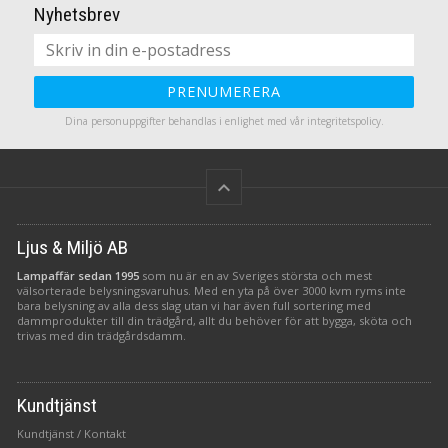
Nyhetsbrev
PRENUMERERA
Dina personuppgifter behandlas i enlighet med vår
integritetspolicy
.
keyboard_arrow_up
Ljus & Miljö AB
Lampaffär sedan 1995
som nu är en av Sveriges största och mest
välsorterade belysningsvaruhus. Med en yta på över 3000 kvm ryms inte
bara belysning av alla dess slag utan vi har även full sortering med
dammprodukter till din trädgård, allt du behöver för att bygga, sköta och
trivas med din trädgårdsdamm.
Kundtjänst
Kundtjänst / Kontakt