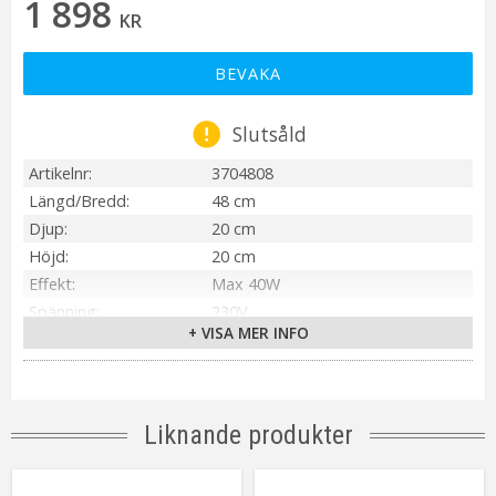
1 898
KR
BEVAKA
Slutsåld
Artikelnr
3704808
Längd/Bredd
48 cm
Djup
20 cm
Höjd
20 cm
Effekt
Max 40W
Spänning
230V
+ VISA MER INFO
Ljuskälla
Ingår ej
Sockel
E27
Kabellängd
180 cm
Anpassad för
Inomhus
Liknande produkter
Tillverkare
PR Home