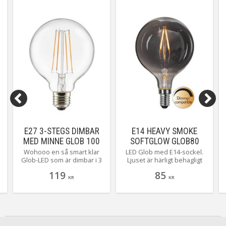
E27 3-STEGS DIMBAR
E14 HEAVY SMOKE
MED MINNE GLOB 100
SOFTGLOW GLOB80
KLAR 7/3,5/0,4W
1.4W 2100K 55LM LED-
Wohooo en så smart klar
LED Glob med E14-sockel.
Glob-LED som är dimbar i 3
Ljuset är härligt behagligt
LAMPA
å
steg och nu med minne som
med sitt rökfärgade glas.
119
85
g
kommer ihåg ljusstyrkan när
Passar med fördel som
KR
KR
lampan släcks. Du byter
dekoration i många
enkelt ljusstyrka genom att
armaturer och ljusstakar!
tända och släcka lampan
#heavysmoke
...Magiskt smidigt!