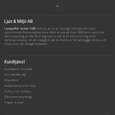
keyboard_arrow_up
Ljus & Miljö AB
Lampaffär sedan 1995
som nu är en av Sveriges största och mest
välsorterade belysningsvaruhus. Med en yta på över 3000 kvm ryms inte
bara belysning av alla dess slag utan vi har även full sortering med
dammprodukter till din trädgård, allt du behöver för att bygga, sköta och
trivas med din trädgårdsdamm.
Kundtjänst
Kundtjänst / Kontakt
Hur handlar jag?
Köpvillkor
Reklamation och retur
Policy och cookies
Elkostnad belysning
Frågor & Svar