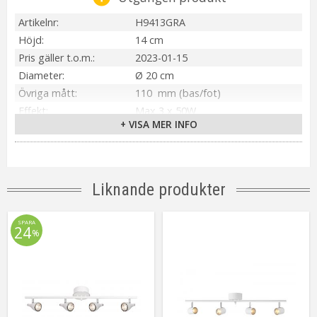
Artikelnr
H9413GRA
Höjd
14 cm
Pris gäller t.o.m.
2023-01-15
Diameter
Ø 20 cm
Övriga mått
110 mm (bas/fot)
Effekt
Max 3 x 50W
+ VISA MER INFO
Material / Färg
Grafitgrå/Krom
Ljuskälla
Mini GU10 (3W LED) INGÅR
Sockel
Mini GU10
Montering
Upphäng på Takkrok
Liknande produkter
Anslutning
Takkontakt
Energiklass
A++
SPARA
24
%
Tillverkare
Cottex