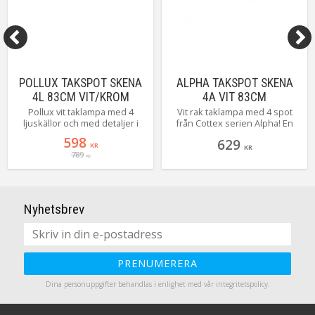
POLLUX TAKSPOT SKENA
ALPHA TAKSPOT SKENA
4L 83CM VIT/KROM
4A VIT 83CM
Pollux vit taklampa med 4
Vit rak taklampa med 4 spot
ljuskällor och med detaljer i
från Cottex serien Alpha! En
krom från Cottex är med sin
populär serie med spotlights,
598
629
stilfulla design och tidlösa look
när enkelhet är bäst!
KR
KR
789
ett lysande inslag i ditt hem.
KR
Nyhetsbrev
PRENUMERERA
Dina personuppgifter behandlas i enlighet med vår
integritetspolicy
.