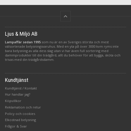
keyboard_arrow_up
Ljus & Miljö AB
Lampaffär sedan 1995
som nu är en av Sveriges största och mest
välsorterade belysningsvaruhus. Med en yta på över 3000 kvm ryms inte
bara belysning av alla dess slag utan vi har även full sortering med
dammprodukter till din trädgård, allt du behöver för att bygga, sköta och
trivas med din trädgårdsdamm.
Kundtjänst
Kundtjänst / Kontakt
Hur handlar jag?
Köpvillkor
Reklamation och retur
Policy och cookies
Elkostnad belysning
Frågor & Svar