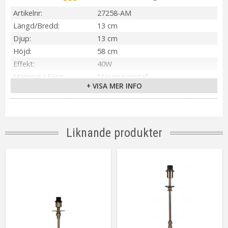
Artikelnr
27258-AM
Längd/Bredd
13 cm
Djup
13 cm
Höjd
58 cm
Effekt
40W
Material / Färg
Mässing metall
+ VISA MER INFO
Sockel
E27
Anpassad för
Inomhus
Tillverkare
PR Home
Liknande produkter