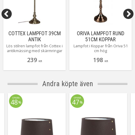
COTTEX LAMPFOT 39CM
ORIVA LAMPFOT RUND
ANTIK
51CM KOPPAR
Lös stilren lampfot från Cottex i
Lampfot i Koppar från Oriva 51
antikmässing med skärmringar
cm hög
och en höjd på 39 cm hög. En
239
198
strålande basfot som lätt
KR
KR
finner sin plats i hemmets alla
rum. Kombinera fritt med
någon av alla härliga skärmar
som finns att välja på.
Andra köpte även
SPARA
SPARA
48
47
%
%