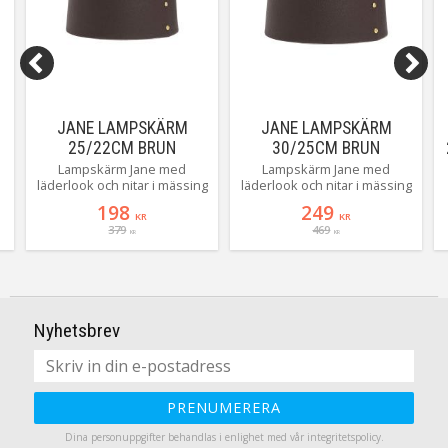
JANE LAMPSKÄRM
JANE LAMPSKÄRM
25/22CM BRUN
30/25CM BRUN
LÄDERLOOK
LÄDERLOOK
m
Lampskärm Jane med
Lampskärm Jane med
å
läderlook och nitar i mässing
läderlook och nitar i mässing
en tuff lampskärm från PR-
en tuff lampskärm från PR-
198
249
Home. Skärmen finns i tre
Home. Skärmen finns i tre
KR
KR
379
469
storlekar och är lätt att
storlekar och är lätt att
KR
KR
matcha med olika
matcha med olika
lampfötter. Här ser du Jane
lampfötter. Här ser du Jane
25 cm.
30 cm.
Nyhetsbrev
PRENUMERERA
Dina personuppgifter behandlas i enlighet med vår
integritetspolicy
.