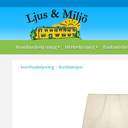
Inomhusbelysning
Utebelysning
Badrumsbe
Inomhusbelysning
Bordslampor