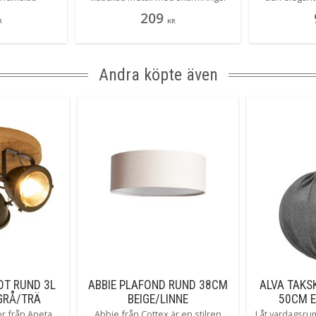
 som tydligt
och en höjd på 39 cm hög. En
kommer att få d
209
kt kinesiskt
strålande basfot som lätt finner sin
lika mycket s
R
KR
ativa sötnöten
plats i hemmets alla rum.
tre grönlac
mplett med sin
Kombinera fritt med någon av alla
den ljus på et
inns även som
härliga skärmar som finns att välja
blända. Dess
 en höjd på
på.
stilikon med
Andra köpte även
av dekorativa
krom eller ma
att du kan 
personliga h
om du vill a
sällskap
kombineras 
Epsilon-seri
och låt
OT RUND 3L
ABBIE PLAFOND RUND 38CM
ALVA TAK
GRÅ/TRÄ
BEIGE/LINNE
50CM E
or från Aneta
Abbie från Cottex är en stilren
Låt vardagsrum