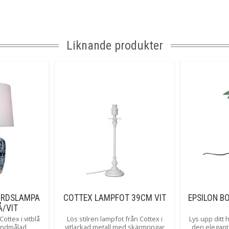
Kabellängd
Energiklass
Anslutning
Liknande produkter
Tillverkare
ORDSLAMPA
COTTEX LAMPFOT 39CM VIT
EPSILON B
Å/VIT
ottex i vitblå
Lös stilren lampfot från Cottex i
Lys upp ditt 
andmålad
vitlackad metall med skärmringar
den elegan