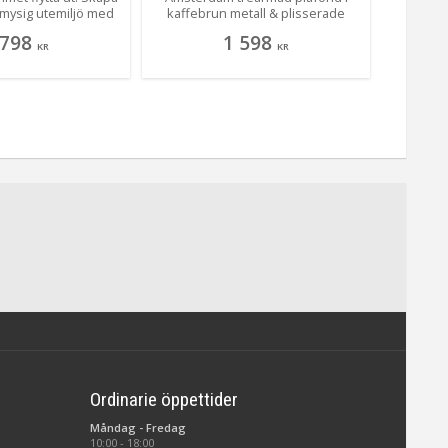
 mysig utemiljö med
kaffebrun metall & plisserade
från 
tdoor takskärmar.
textilskärmar i glaskupor ger
populär 
 798
1 598
bra i uterummet som
originell design med mjukt,
KR
KR
 Denna fina takskärm
behagligt ljus. Funktionell
ädertåligt tyg och har
allmänbelysning till kök,
lvaniserat stål, som
vardagsrum, hall eller sovrum.
ga ute oavsett väder.
Stilren mix av metall & textil skapar
 3 storlekar och 3
varm atmosfär. Energieffektiv,
 ser du grå 50 cm.
enkel montering – köp Amsterdam
plafond för unik, skandinavisk
belysning med tidlös charm!
Ordinarie öppettider
Måndag - Fredag
10:00 - 18:00