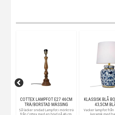
 47CM
COTTEX LAMPFOT E27 46CM
KLASSISK BLÅ B
ING
TRÄ/BORSTAD MÄSSING
43,5CM BL
 från
Så läcker snidad Lampfot i mörkt trä
Vacker lampfot från C
ant
från Cottex med en höjd på 46 cm.
keramik med h