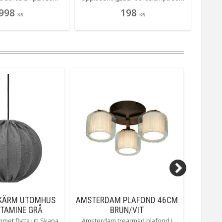
itt hjärta att lysa upp
ger frihet från sladdar. Justera
bordla
998
198
om ditt rum! Med sina
färgtemperaturen mellan 1800K,
dig s
KR
KR
kade skärmar sprider
2500K och 3000K samt dimra
f
t elegant sätt utan att
ljusstyrkan för att skapa rätt
Komb
utom är den en sann
atmosfär. Lampan laddas enkelt
som 
 dubbla uppsättningar
med medföljande kabel och
 ringar och knoppar i
används endast inomhus. En
tt mässing, vilket gör
perfekt kombination av design och
anpassa den till din
funktion – var du än placerar den.
eminredningsstil. Och
tt Epsilon ska få lite
 , kan den enkelt
med andra lampor i
en. Köp Epsilon idag
 ditt hem stråla!
SKÄRM UTOMHUS
AMSTERDAM PLAFOND 46CM
ALPH
TAMINE GRÅ
BRUN/VIT
met flytta ut! Skapa
Amsterdam trearmad plafond i
Rund sv