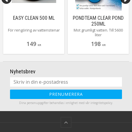
EASY CLEAN 500 ML
PONDTEAM CLEAR POND
250ML
För rengöring av vattenstenar
Mot grumligt vatten. Till 5600
liter
149
198
KR
KR
Nyhetsbrev
PRENUMERERA
Dina personuppgifter behandlas i enlighet med vår
integritetspolicy
.
keyboard_arrow_up