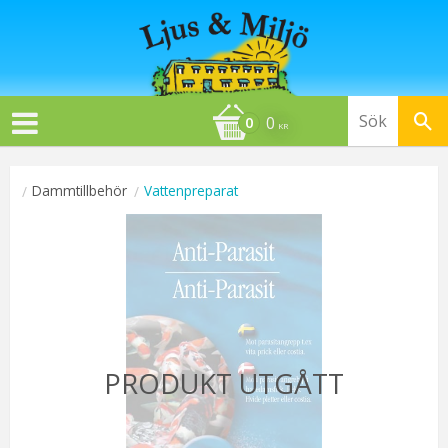
0
KR
Dammtillbehör
Vattenpreparat