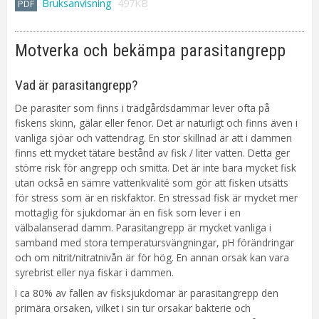
Bruksanvisning
497KB
Motverka och bekämpa parasitangrepp
Vad är parasitangrepp?
De parasiter som finns i trädgårdsdammar lever ofta på
fiskens skinn, gälar eller fenor. Det är naturligt och finns även i
vanliga sjöar och vattendrag. En stor skillnad är att i dammen
finns ett mycket tätare bestånd av fisk / liter vatten. Detta ger
större risk för angrepp och smitta. Det är inte bara mycket fisk
utan också en sämre vattenkvalité som gör att fisken utsätts
för stress som är en riskfaktor. En stressad fisk är mycket mer
mottaglig för sjukdomar än en fisk som lever i en
välbalanserad damm. Parasitangrepp är mycket vanliga i
samband med stora temperatursvängningar, pH förändringar
och om nitrit/nitratnivån är för hög. En annan orsak kan vara
syrebrist eller nya fiskar i dammen.
I ca 80% av fallen av fisksjukdomar är parasitangrepp den
primära orsaken, vilket i sin tur orsakar bakterie och