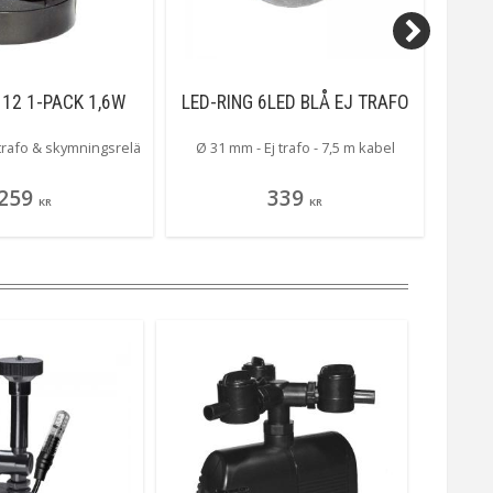
 12 1-PACK 1,6W
LED-RING 6LED BLÅ EJ TRAFO
AQ
. trafo & skymningsrelä
Ø 31 mm - Ej trafo - 7,5 m kabel
Pa
259
339
KR
KR