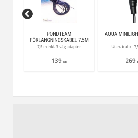
ABIL
PONDTEAM
AQUA MINILIGH
KG
FÖRLÄNGNINGSKABEL 7,5M
12/24V
liga
7,5 m inkl. 3-väg adapter
Utan. trafo - 7
gynnar
ssen
139
269
KR