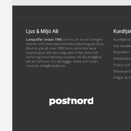
Ljus & Miljö AB
Kundtjä
Lampaffär sedan 1995
som nu är en av Sveriges
Kundtjänst 
största och mest välsorterade belysningsvaruhus.
Hur handlar
Med en yta på över 3000 kvm ryms inte bara
Köpvillkor
belysning av alla dess slag utan vi har även full
sortering med dammprodukter till din trädgård,
Reklamatio
allt du behöver för att bygga, sköta och trivas
Policy och
med din trädgårdsdamm.
Elkostnad 
Frågor & S