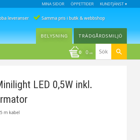
MINA SIDOR
ÖPPETTIDER
KUNDTJÄNST
bba leveranser
Samma pris i butik & webbshop
BELYSNING
TRÄDGÅRDSMILJÖ
0
KR
nilight LED 0,5W inkl.
ormator
7,5 m kabel