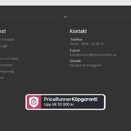
keyboard_arrow_up
nst
Kontakt
/ Kontakt
Telefon
Växel -
0454 - 32 00 15
 jag?
E-post
kundservice@ljusochmiljo.se
n och retur
Socialt
 cookies
Facebook
Instagram
belysning
var