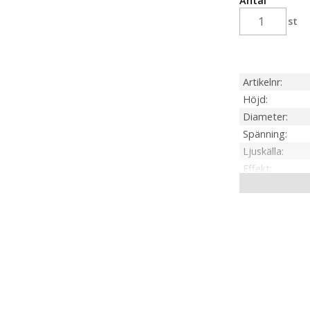
Antal
st
Artikelnr
Höjd
Diameter
Spänning
Ljuskälla
Effekt
Transformato
Kabellängd
Tillverkare