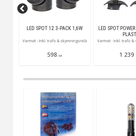
 61CM
LED SPOT 12 3-PACK 1,6W
LED SPOT POWER
IP44
PLAS
liten
Varmvit - Inkl. trafo & skymningsrelä
Varmvit - Inkl. trafo 
i serie
kelt
598
1 239
hine
KR
 runt
din
du 2
r
rmatorn
dera
pjut.
)