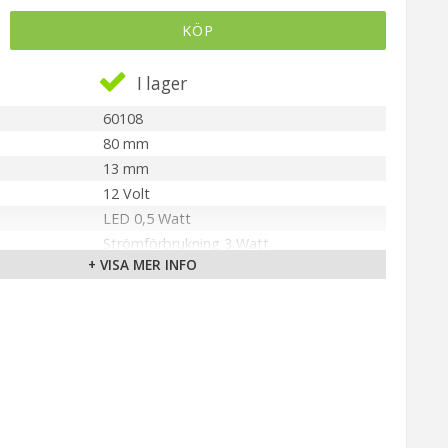
KÖP
I lager
60108
80 mm
13 mm
12 Volt
LED 0,5 Watt
Strömförbrukning 3 Watt
+ VISA MER INFO
r
12V 10 Watt IP44 (ingår)
7,5 meter
Pondteam AB