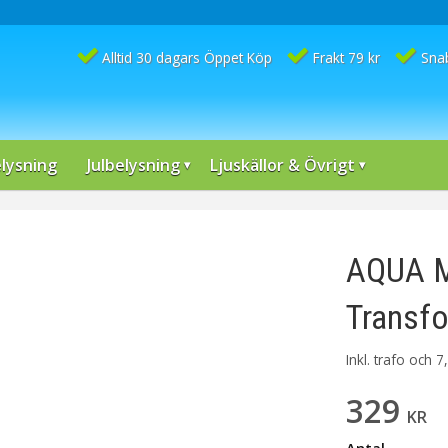
Alltid 30 dagars Öppet Köp
Frakt 79 kr
Sna
lysning
Julbelysning
Ljuskällor & Övrigt
AQUA Mi
Transf
Inkl. trafo och 
329
KR