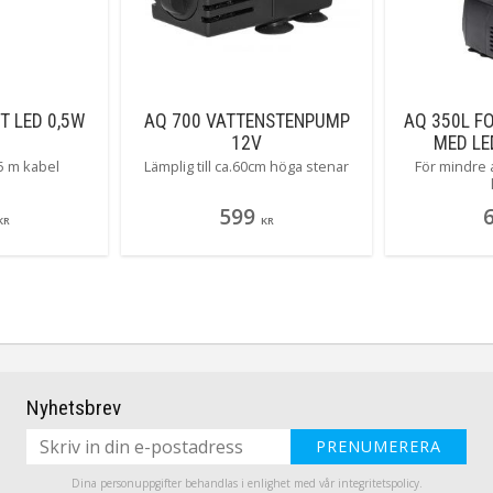
T LED 0,5W
AQ 700 VATTENSTENPUMP
AQ 350L F
12V
MED LE
,5 m kabel
Lämplig till ca.60cm höga stenar
För mindre 
599
KR
KR
Nyhetsbrev
PRENUMERERA
Dina personuppgifter behandlas i enlighet med vår
integritetspolicy
.