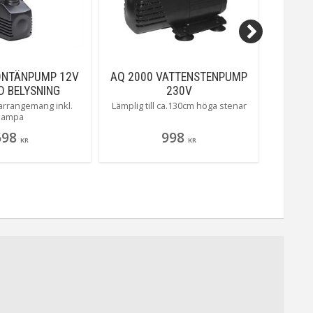
ONTÄNPUMP 12V
AQ 2000 VATTENSTENPUMP
PONDTE
D BELYSNING
230V
arrangemang inkl.
Lämplig till ca.130cm höga stenar
Skym
lampa
698
998
KR
KR