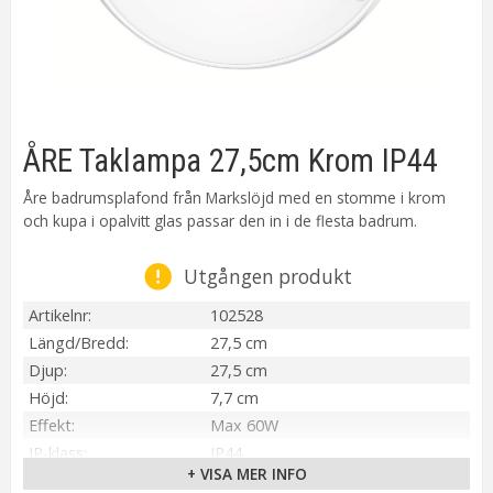
ÅRE Taklampa 27,5cm Krom IP44
Åre badrumsplafond från Markslöjd med en stomme i krom
och kupa i opalvitt glas passar den in i de flesta badrum.
Utgången produkt
Artikelnr
102528
Längd/Bredd
27,5 cm
Djup
27,5 cm
Höjd
7,7 cm
Effekt
Max 60W
IP-klass
IP44
+ VISA MER INFO
Material / Färg
Krom