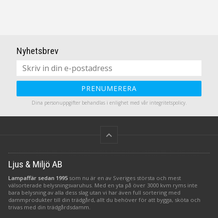
Nyhetsbrev
PRENUMERERA
Dina personuppgifter behandlas i enlighet med vår
integritetspolicy
.
keyboard_arrow_up
Ljus & Miljö AB
Lampaffär sedan 1995
som nu är en av Sveriges största och mest
välsorterade belysningsvaruhus. Med en yta på över 3000 kvm ryms inte
bara belysning av alla dess slag utan vi har även full sortering med
dammprodukter till din trädgård, allt du behöver för att bygga, sköta och
trivas med din trädgårdsdamm.