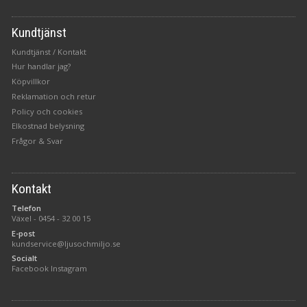
Kundtjänst
Kundtjänst / Kontakt
Hur handlar jag?
Köpvillkor
Reklamation och retur
Policy och cookies
Elkostnad belysning
Frågor & Svar
Kontakt
Telefon
Växel -
0454 - 32 00 15
E-post
kundservice@ljusochmiljo.se
Socialt
Facebook
Instagram