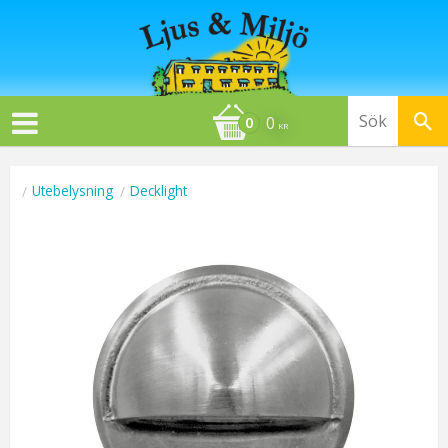
0
KR
Utebelysning
Decklight