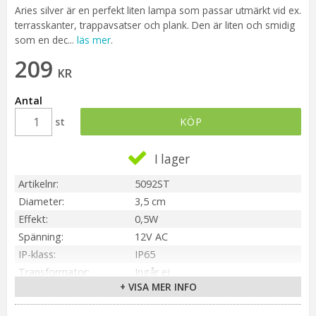
Aries silver är en perfekt liten lampa som passar utmärkt vid ex.
terrasskanter, trappavsatser och plank. Den är liten och smidig
som en dec...
läs mer
.
209
KR
Antal
st
KÖP
I lager
Artikelnr
5092ST
Diameter
3,5 cm
Effekt
0,5W
Spänning
12V AC
IP-klass
IP65
Transformator
Ingår ej
+ VISA MER INFO
Material / Färg
Galvaniserad
Sockel
Integrerad LED