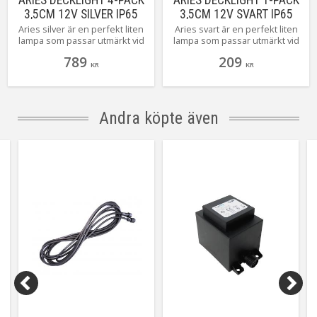
ARIES DECKLIGHT 4-PACK
ARIES DECKLIGHT 1-PACK
3,5CM 12V SILVER IP65
3,5CM 12V SVART IP65
Aries silver är en perfekt liten
Aries svart är en perfekt liten
lampa som passar utmärkt vid
lampa som passar utmärkt vid
ex. terrasskanter,
ex. terrasskanter,
789
209
trappavsatser och plank. Den
trappavsatser och plank. Den
KR
KR
är liten och smidig som en
är liten och smidig som en
dec[Läs mer]
deck[Läs mer]
Andra köpte även