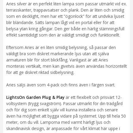
Ljusfärg
Varmvit (3000K)
Aries silver är en perfekt liten lampa som passar utmärkt vid ex.
terrasskanter, trappavsatser och plank. Den är liten och smidig
Lumen
10 lm lm
som en decklight, men har ett ”ögonlock” för att undvika ljuset
Spridningsgrad
Bred spridning (90°)
blir bländande. Sätts lampan lågt vid en portal eller för att
Håldiameter
Ø22-24 mm
belysa ytan kring gångar. Den ger både en härlig stämningsfull
Kabellängd
70
effekt samtididgt som den är väldigt smidigt och funktionellt.
Energiklass
A++ - A
Eftersom Aries är en liten smidig belysning, så passar den
Anpassad för
Utomhus
väldigt bra som diskret markerande ljus utan att själva
Tillverkare
LightsOn AB
armaturen blir för stort blickfång. Vanligast är att Aries
monteras vertikalt, men kan givetvis även användas horizontellt
för att ge diskret riktad sidbelysning.
Aries säljs även som 4-pack och finns även i färgen svart.
LightsOn Garden Plug & Play
är ett flexibelt och prisvärt 12-
voltsystem (trygg svagström). Passar utmärkt för din trädgård
och för dig som enkelt själv vill kunna installera och senare
även ha möjlighet att bygga vidare på systemet. Upp till hela 50
meter, om du vill. Lamporna med varmt härligt ljus och
skandinavisk design, är anpassade för vårt klimat här uppe i