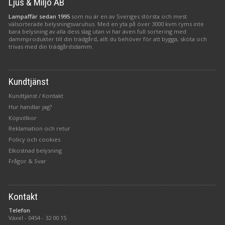
Ljus & Miljö AB
Lampaffär sedan 1995
som nu är en av Sveriges största och mest
välsorterade belysningsvaruhus. Med en yta på över 3000 kvm ryms inte
bara belysning av alla dess slag utan vi har även full sortering med
dammprodukter till din trädgård, allt du behöver för att bygga, sköta och
trivas med din trädgårdsdamm.
Kundtjänst
Kundtjänst / Kontakt
Hur handlar jag?
Köpvillkor
Reklamation och retur
Policy och cookies
Elkostnad belysning
Frågor & Svar
Kontakt
Telefon
Växel -
0454 - 32 00 15