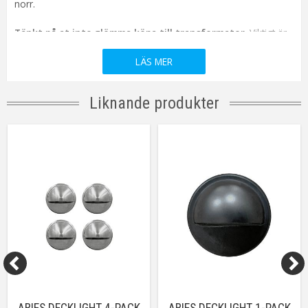
norr.
Tänkt på at inte glömma köpa till transformator.
Viktigt är
att välja en transformator som passar det totala antalet watt på
LÄS MER
dina lampor tillsammans. För längsta möjliga livslängd är det
rekommenderat att inte belasta en transformatorn med mer än
85% av dess maximala kapacitet.
Liknande produkter
Förenkla genom att lägga till en ljussensor!
Det ger dig
automatiskt tändning av belysningen på kvällen. Du slipper
tända belysningen på kvällen och riskerar inte glöma stänga av
på dagen då den inte behövs. Detta ger även längre livslängd,
eftersom systemet endast används under de timmar de bäst
syns och kan njutas av.
OBS!
Pga förändrade EU-direktiv sedan 1 maj 2018 har äldre
12V-kontakter ersatts med nya. Behöver du komplettera ett
befintligt äldre belysningssystem, har vi övergångar mellan de
äldre och nyare anslutningarna.