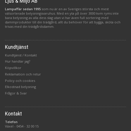
Ljus & Miljö AB
Lampaffär sedan 1995
som nu är en av Sveriges största och mest
välsorterade belysningsvaruhus. Med en yta på över 3000 kvm ryms inte
bara belysning av alla dess slag utan vi har även full sortering med
dammprodukter till din trädgård, allt du behöver för att bygga, sköta och
trivas med din trädgårdsdamm.
Kundtjänst
Kundtjänst / Kontakt
Hur handlar jag?
Köpvillkor
Reklamation och retur
Policy och cookies
Elkostnad belysning
Frågor & Svar
Kontakt
Telefon
Växel -
0454 - 32 00 15