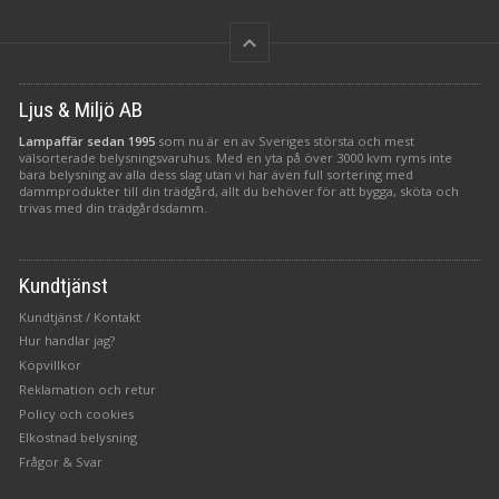
keyboard_arrow_up
Ljus & Miljö AB
Lampaffär sedan 1995
som nu är en av Sveriges största och mest
välsorterade belysningsvaruhus. Med en yta på över 3000 kvm ryms inte
bara belysning av alla dess slag utan vi har även full sortering med
dammprodukter till din trädgård, allt du behöver för att bygga, sköta och
trivas med din trädgårdsdamm.
Kundtjänst
Kundtjänst / Kontakt
Hur handlar jag?
Köpvillkor
Reklamation och retur
Policy och cookies
Elkostnad belysning
Frågor & Svar