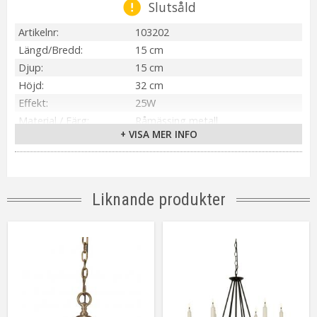
Slutsåld
Artikelnr
103202
Längd/Bredd
15 cm
Djup
15 cm
Höjd
32 cm
Effekt
25W
Material / Färg
Råmässing metall
+ VISA MER INFO
Sockel
E27
Kabellängd
350 cm
Anpassad för
Inomhus
Tillverkare
PR Home
Liknande produkter