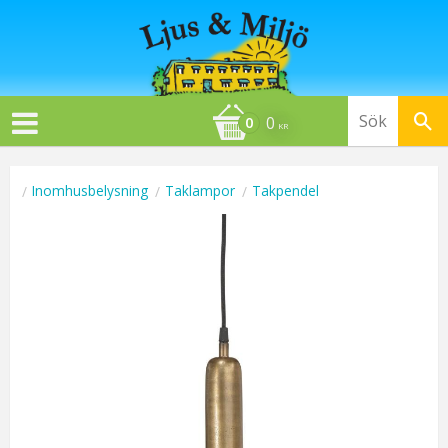
0
KR
Inomhusbelysning
Taklampor
Takpendel