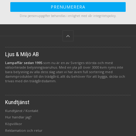
PRENUMERERA
Dina personuppgifter behandlas i enlighet med vår
integritetspolicy
.
keyboard_arrow_up
Ljus & Miljö AB
Lampaffär sedan 1995
som nu är en av Sveriges största och mest
välsorterade belysningsvaruhus. Med en yta på över 3000 kvm ryms inte
bara belysning av alla dess slag utan vi har även full sortering med
dammprodukter till din trädgård, allt du behöver för att bygga, sköta och
trivas med din trädgårdsdamm.
Kundtjänst
Kundtjänst / Kontakt
Hur handlar jag?
Köpvillkor
Reklamation och retur