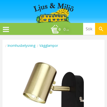
0
KR
Inomhusbelysning
Vägglampor