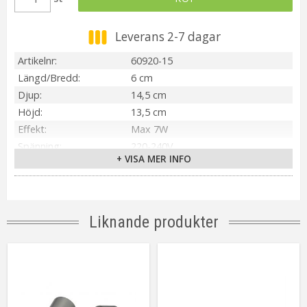
Leverans 2-7 dagar
Artikelnr
60920-15
Längd/Bredd
6 cm
Djup
14,5 cm
Höjd
13,5 cm
Effekt
Max 7W
Spänning
220-240V
+ VISA MER INFO
IP-klass
IP20
Material / Färg
Svart/Matt Mässing
Ljuskälla
Ingår ej
Sockel
GU10
Liknande produkter
On/Off
Dimmer på lampa
Kabellängd
250 cm (Transparent)
Installation
Stickpropp
Energiklass
A++ - B
Anpassad för
Inomhus