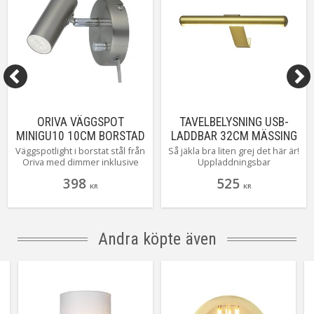
Tillverkare
Aneta Belysning AB
ORIVA VÄGGSPOT
TAVELBELYSNING USB-
MINIGU10 10CM BORSTAD
LADDBAR 32CM MÄSSING
STÅL
Väggspotlight i borstat stål från
Så jäkla bra liten grej det här är!
Oriva med dimmer inklusive
Uppladdningsbar
utbytbar mini GU10 LED.
tavelbelysning i mässing från
398
525
Unison som du enkelt placerar
KR
KR
precis vart du vill! Själva lampan
är vridbar på det lilla
magnetiska väggfästet som
håller den på plats. Du ändrar
Andra köpte även
lätt färgtemperatur och styrka
på lampans sida eller med den
medfäljande fjärrkonrollen.