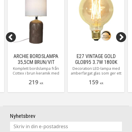
ARCHIE BORDSLAMPA
E27 VINTAGE GOLD
35,5CM BRUN/VIT
GLOB95 3.7W 1800K
SKÄRM
240LM LED-LAMPA
Komplett bordslampa från
Decoration LED-lampa med
Cottex i brun keramik med
amberfärgat glas som ger ett
t
en vit cylinderskärm. En
varmt mjukt sken. Denna
219
159
strålande baslampa som gör
lampan är
KR
KR
sig lika bra i fönstret som på
dimmerkompatibel och har
tv-bänken.
E27-sockel.
Nyhetsbrev