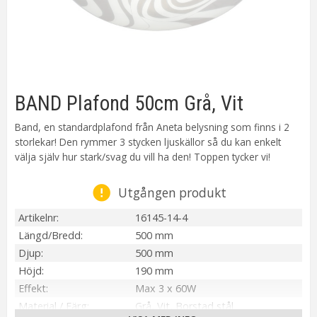
BAND Plafond 50cm Grå, Vit
Band, en standardplafond från Aneta belysning som finns i 2
storlekar! Den rymmer 3 stycken ljuskällor så du kan enkelt
välja själv hur stark/svag du vill ha den! Toppen tycker vi!
Utgången produkt
Artikelnr
16145-14-4
Längd/Bredd
500 mm
Djup
500 mm
Höjd
190 mm
Effekt
Max 3 x 60W
Material / Färg
Grå, Vit, Borstad stål