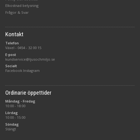
Elkostnad belysning
Frågor & Svar
Kontakt
Telefon
Växel -
0454 - 32 00 15
E-post
kundservice@ljusochmiljo.se
Socialt
Facebook
Instagram
Ordinarie öppettider
Måndag - Fredag
10:00 - 18:00
Lördag
10:00 - 15:00
Söndag
Stängt