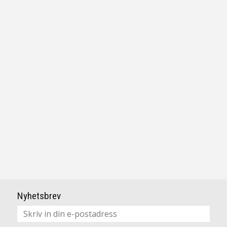
Anpassad för
Inomhusbruk
Tillverkare
Eglo
Nyhetsbrev