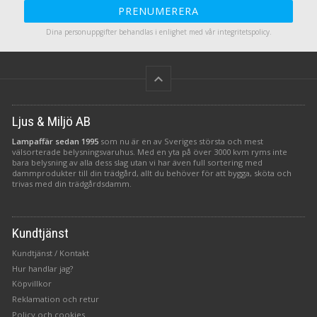
PRENUMERERA
Dina personuppgifter behandlas i enlighet med vår
integritetspolicy
.
keyboard_arrow_up
Ljus & Miljö AB
Lampaffär sedan 1995
som nu är en av Sveriges största och mest
välsorterade belysningsvaruhus. Med en yta på över 3000 kvm ryms inte
bara belysning av alla dess slag utan vi har även full sortering med
dammprodukter till din trädgård, allt du behöver för att bygga, sköta och
trivas med din trädgårdsdamm.
Kundtjänst
Kundtjänst / Kontakt
Hur handlar jag?
Köpvillkor
Reklamation och retur
Policy och cookies