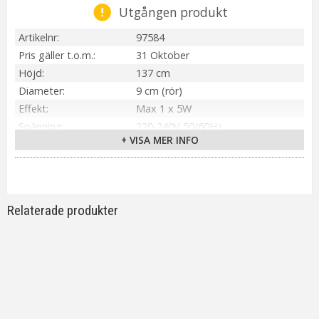
Utgången produkt
Artikelnr
97584
Pris gäller t.o.m.
31 Oktober
Höjd
137 cm
Diameter
9 cm (rör)
Effekt
Max 1 x 5W
Spänning
220-240V,50/60Hz
+ VISA MER INFO
Material / Färg
Stål, Svart/Guld
Ljuskälla
Ingår 5W LED
Sockel
GU10
Ljusfärg
Varmvit (3000K)
Relaterade produkter
Lumen
403 lm
Livslängd
ca. 15,000 tim
On/Off
Fotbrytare
Energiklass
A++ - E
Färgåtergivning (RA)
>80 Ra
Övriga mått
18,5cm (Bottenplatta)