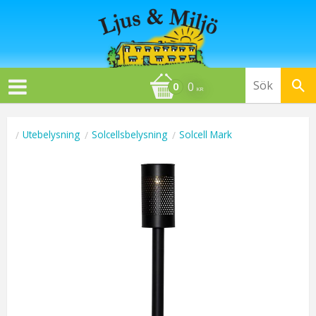
0
KR
Utebelysning
Solcellsbelysning
Solcell Mark