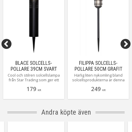
BLACE SOLCELLS-
FILIPPA SOLCELLS-
POLLARE 39CM SVART
POLLARE 50CM GRAFIT
IP44
IP44
Cool och stilren solcellslampa
Härlig liten nykomling bland
från Star Trading som ger ett
solcellsprodukterna är denna
härligt sken genom den
läckra pollare i antracitgrå färg
179
249
laserskurna metallen när
som lyser med ett härligt
KR
KR
mörkret kryper på.
varmvitt sken.
Andra köpte även