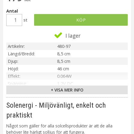
Antal
st
KÖP
I lager
Artikelnr
480-97
Längd/Bredd
8,5 cm
Djup
8,5 cm
Höjd
46 cm
Effekt
0.064W
Spänning
1,2V DC
+ VISA MER INFO
IP-klass
IP44
Material / Färg
Svart
Solenergi - Miljövänligt, enkelt och
Ljuskälla
Inbyggd LED
Sockel
Integrerad
praktiskt
Ljusfärg
Varmvit
Något som gäller för alla solcellsprodukter är att de alla
Livslängd
ca.10000 tim
behöver lite härligt solljus för att fungera.