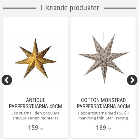
Liknande produkter
ANTIQUE
COTTON MÖNSTRAD
PAPPERSSTJÄRNA 48CM
PAPPERSSTJÄRNA 60CM
GULD
BEIGE/GRÖN
Lös stjärna i den populära
Pappersstjärna med FSC®-
antique serien monteras
märkning från Star Trading.
enkelt på fot likväl som
Den klassiska adventsstjärnan
159
189
hängande
har ett fint vintrigt mönster i
KR
KR
grönt med kottar och granbarr.
Dekorera till advent för en