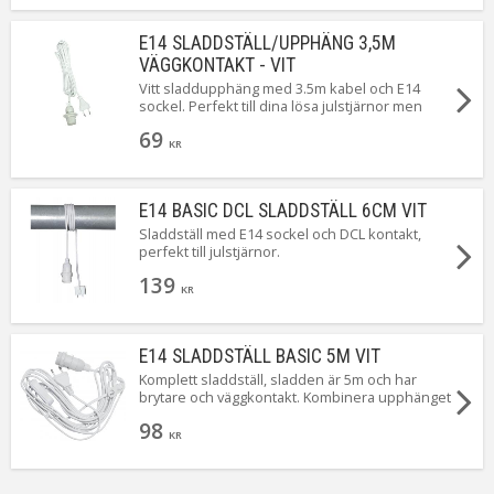
ger den 0,5W ...Magiskt!
E14 SLADDSTÄLL/UPPHÄNG 3,5M
VÄGGKONTAKT - VIT
Vitt sladdupphäng med 3.5m kabel och E14
sockel. Perfekt till dina lösa julstjärnor men
givetvis även till andra produkter som behöver
69
ett E14 upphäng. Levereras med stickkontakt
KR
för vägguttag.
E14 BASIC DCL SLADDSTÄLL 6CM VIT
Sladdställ med E14 sockel och DCL kontakt,
perfekt till julstjärnor.
139
KR
E14 SLADDSTÄLL BASIC 5M VIT
Komplett sladdställ, sladden är 5m och har
brytare och väggkontakt. Kombinera upphänget
med en snygg ljuskälla. Passar alldeles utmärkt
98
till julens alla läckra pappersstjärnor.
KR