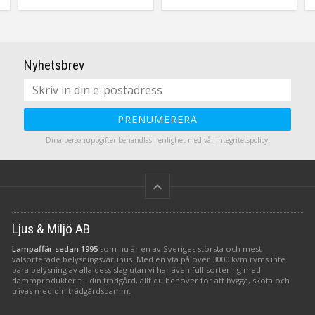
vanligt sladdställ.
som då. Mer jul än såhär blir
det inte.
Nyhetsbrev
PRENUMERERA
Dina personuppgifter behandlas i enlighet med vår
integritetspolicy
.
keyboard_arrow_up
Ljus & Miljö AB
Lampaffär sedan 1995
som nu är en av Sveriges största och mest
välsorterade belysningsvaruhus. Med en yta på över 3000 kvm ryms inte
bara belysning av alla dess slag utan vi har även full sortering med
dammprodukter till din trädgård, allt du behöver för att bygga, sköta och
trivas med din trädgårdsdamm.