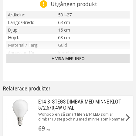
Utgången produkt
Artikelnr
501-27
Längd/Bredd
63 cm
Djup
15 cm
Höjd
63 cm
Material / Färg
Guld
Anpassad för
Inomhus
+ VISA MER INFO
Tillverkare
Star Trading AB
Relaterade produkter
E14 3-STEGS DIMBAR MED MINNE KLOT
5/2,5/0,4W OPAL
Wohooo en så smart liten E14 LED som är
dimbar i 3 steg och nu med minne som kommer
ihåg vilken styrka lampan senast var tänd med.
69
När du först tänder ger den 5W. Släck och tänd
KR
igen så ger den 2,5W. Upprepa en gång till så