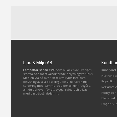
Ljus & Miljö AB
Kundtjä
Lampaffär sedan 1995
som nu är en av Sveriges
Kundtjänst 
största och mest välsorterade belysningsvaruhus.
Hur handlar
Med en yta på över 3000 kvm ryms inte bara
Köpvillkor
belysning av alla dess slag utan vi har även full
sortering med dammprodukter till din trädgård,
Reklamatio
allt du behöver för att bygga, sköta och trivas
Policy och
med din trädgårdsdamm.
Elkostnad 
Frågor & S