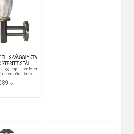
CELLS-VÄGGLYKTA
STFRITT STÅL
n vägglampa som lyser
 Lumen när mörkret
t bubbliga glaset gör
289
s ett vackert mönster
KR
å väggen.