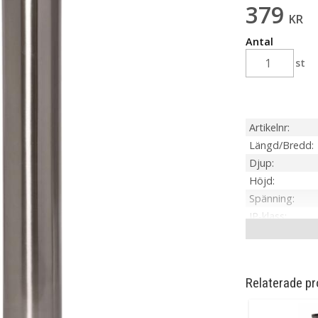
379
KR
Antal
st
Artikelnr
Längd/Bredd
Djup
Höjd
Spänning
IP-klass
Material / Färg
Ljuskälla
Sockel
Relaterade pr
Ljusfärg
Lumen