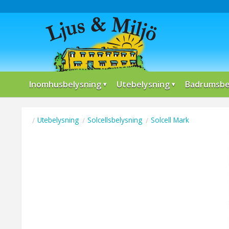
Inomhusbelysning
Utebelysning
Badrumsbe
Utebelysning
Solcellsbelysning
Solcell Mark