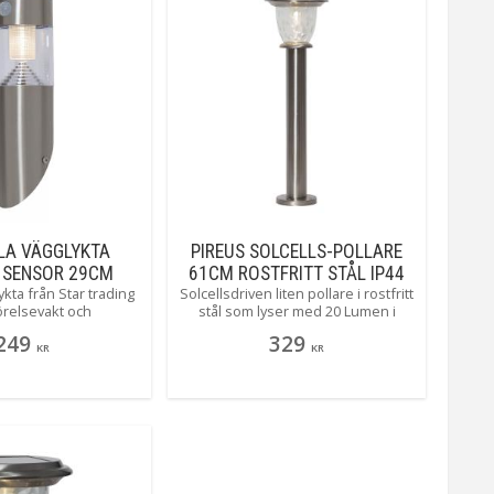
1 batteri 14500Li-IonRechargeable ingår
ljus
Utomhus
Star Trading AB
LA VÄGGLYKTA
PIREUS SOLCELLS-POLLARE
 SENSOR 29CM
61CM ROSTFRITT STÅL IP44
ykta från Star trading
Solcellsdriven liten pollare i rostfritt
FRITT STÅL
relsevakt och
stål som lyser med 20 Lumen i
sor. När du passerar
mörkret. Det bubbliga glaset gör att
249
329
ser Marbella upp med
det bildas ett vackert mönster på
KR
KR
 på 80 lumen under 40
omgivningen.
h sedan ner till 10
ravstånd från 5 till
100 graders vinkel.