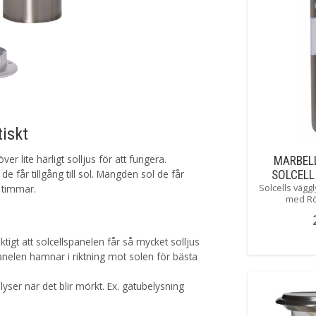
Batteri
Sensor
Anpassad för
Tillverkare
tiskt
er lite härligt solljus för att fungera.
MARBEL
 får tillgång till sol. Mängden sol de får
SOLCELL
Solcells väggl
ROST
 timmar.
med Rö
skymningssen
sensorn så ly
en ljusstyrka
ktigt att solcellspanelen får så mycket solljus
sekunder oc
lumen. Senso
anelen hamnar i riktning mot solen för bästa
max 8m med 
yser när det blir mörkt. Ex. gatubelysning