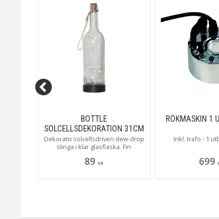
ASKIN 1
BOTTLE
RÖKMASKIN 1 
SOLCELLSDEKORATION 31CM
TRANSPARENT IP44
 rökmaskin
Dekorativ solcellsdriven dew-drop
Inkl. trafo - 1 ut
ässigt i
slinga i klar glasflaska. Fin
ngerar på
dekoration att ljussätta trädgården
89
699
eller balkongen med.
KR