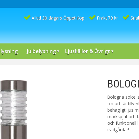
Alltid 30 dagars Öppet Köp
Frakt 79 kr
Sna
lysning
Julbelysning
Ljuskällor & Övrigt
BOLOGNA
Bologna solcell
cm och är tillve
behagligt ljus 
markspjut och fä
och funktionell 
trädgårdar!