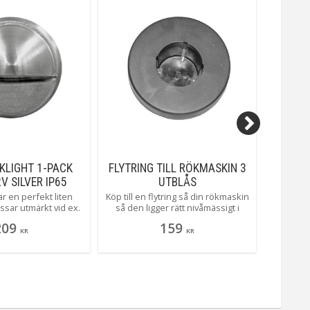
KLIGHT 1-PACK
FLYTRING TILL RÖKMASKIN 3
E27 
V SILVER IP65
UTBLÅS
SATIN 
är en perfekt liten
Köp till en flytring så din rökmaskin
Satin är 
sar utmärkt vid ex.
så den ligger rätt nivåmässigt i
fr
, trappavsatser och
vattnet och på så sätt fungerar på
färgåte
209
159
liten och smidig som
bästa sätt.
opalvitt
KR
KR
c[Läs mer]
vanliga b
en rad o
du klotl
färgtem