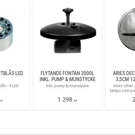
UTBLÅS LED
FLYTANDE FONTÄN 3000L
ARIES DEC
INKL. PUMP & MUNSTYCKE
3,5CM 12
blås - 9 LED
Inkl. pump & munstycke
Aries silver 
lampa som pas
terrasskanter
1 298
plank. Den är 
KR
KR
en de