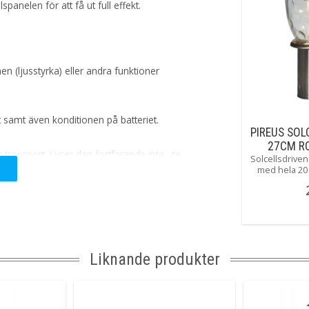
panelen för att få ut full effekt.
n (ljusstyrka) eller andra funktioner
 samt även konditionen på batteriet.
PIREUS SOL
27CM RO
r transport. Lyser den fortfarande inte, ge
Solcellsdrive
med hela 20
kryper på. De
att det bilda
p
 tillräckligt med laddning, t.ex. under
en.
Liknande produkter
njuta av din solcellsprodukt under många
r gånger under en säsong. Använd endast