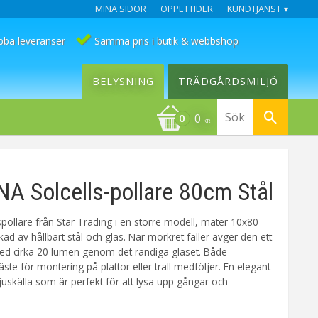
MINA SIDOR
ÖPPETTIDER
KUNDTJÄNST
bba leveranser
Samma pris i butik & webbshop
BELYSNING
TRÄDGÅRDSMILJÖ
0
KR
 Solcells-pollare 80cm Stål
spollare från Star Trading i en större modell, mäter 10x80
rkad av hållbart stål och glas. När mörkret faller avger den ett
med cirka 20 lumen genom det randiga glaset. Både
ste för montering på plattor eller trall medföljer. En elegant
ljuskälla som är perfekt för att lysa upp gångar och