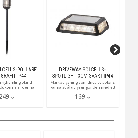
OLCELLS-POLLARE
DRIVEWAY SOLCELLS-
FL
GRAFIT IP44
SPOTLIGHT 3CM SVART IP44
en nykomling bland
Markbelysning som drivs av solens
Här
odukterna är denna
varma strålar, lyser gör den med ett
Flamm
 i antracitgrå färg som
varmt och behagligt sken, perfekt
kan 
249
169
härligt varmvitt sken.
vid en uppfart eller kanske som
sätt.
KR
KR
avslut på ditt trädäck.
eller