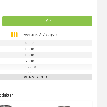
KÖP
Leverans 2-7 dagar
483-29
10 cm
10 cm
80 cm
3,7V DC
IP44
+ VISA MER INFO
Stål
Inbyggd LED
Integrerad
odukter
Varmvit
20 lm