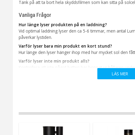
Tänk på att ta bort hela skyddsfilmen som kan sitta på solcells
Vanliga Frågor
Hur länge lyser produkten på en laddning?
Vid optimal laddning lyser den ca 5-6 timmar, men antal Lume
påverkar lystiden.
Varför lyser bara min produkt en kort stund?
Hur länge den lyser hänger ihop med hur mycket sol den fått
Varför lyser inte min produkt alls?
Kontrollera att inte något batteri har hoppat ur hållaren unde
LÄS MER
den en ny grundladdning eller byt batterier.
Produkten bara blinkar och lyser inte stadigt
Detta uppstår ofta på produkter med högre Lumen som inte får
vintern. Stäng av produkten tills solen börjar lysa starkare ig
Praktiska Skötselråd
Genom några praktiska råd kan du förlänga livslängden och 
säsonger.
Tänk på att torka av solcellspanelen och rengör den ett pa