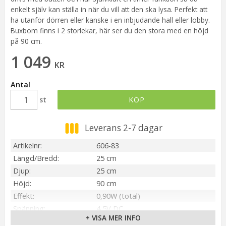
enkelt själv kan ställa in när du vill att den ska lysa. Perfekt att
ha utanför dörren eller kanske i en inbjudande hall eller lobby.
Buxbom finns i 2 storlekar, här ser du den stora med en höjd
på 90 cm.
1 049
KR
Antal
st
KÖP
Leverans 2-7 dagar
Artikelnr
606-83
Längd/Bredd
25 cm
Djup
25 cm
Höjd
90 cm
Effekt
0,90W (total)
Spänning
4,5V DC
+ VISA MER INFO
IP-klass
IP44