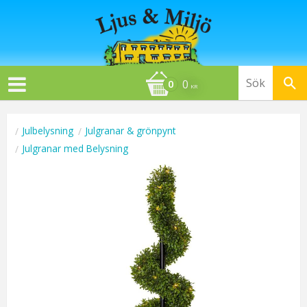
0
KR
Julbelysning
Julgranar & grönpynt
Julgranar med Belysning