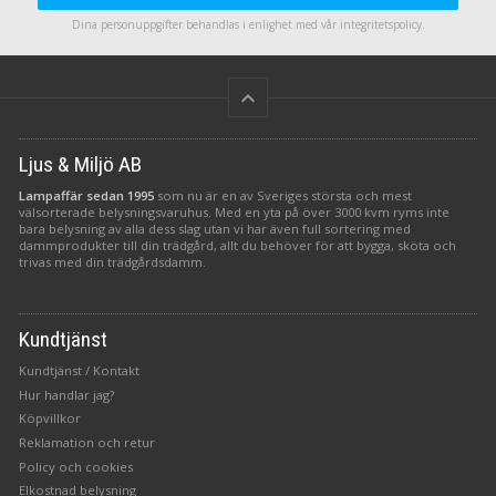
drivs av 2 AA batterier, dessa
drivs av 2 AA batterier, dessa
Dina personuppgifter behandlas i enlighet med vår
integritetspolicy
.
ingår ej.
ingår ej.
keyboard_arrow_up
Ljus & Miljö AB
Lampaffär sedan 1995
som nu är en av Sveriges största och mest
välsorterade belysningsvaruhus. Med en yta på över 3000 kvm ryms inte
bara belysning av alla dess slag utan vi har även full sortering med
dammprodukter till din trädgård, allt du behöver för att bygga, sköta och
trivas med din trädgårdsdamm.
Kundtjänst
Kundtjänst / Kontakt
Hur handlar jag?
Köpvillkor
Reklamation och retur
Policy och cookies
Elkostnad belysning