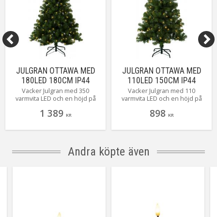
JULGRAN OTTAWA MED
JULGRAN OTTAWA MED
180LED 180CM IP44
110LED 150CM IP44
Vacker Julgran med 350
Vacker Julgran med 110
varmvita LED och en höjd på
varmvita LED och en höjd på
180 cm.
150 cm.
1 389
898
KR
KR
Andra köpte även