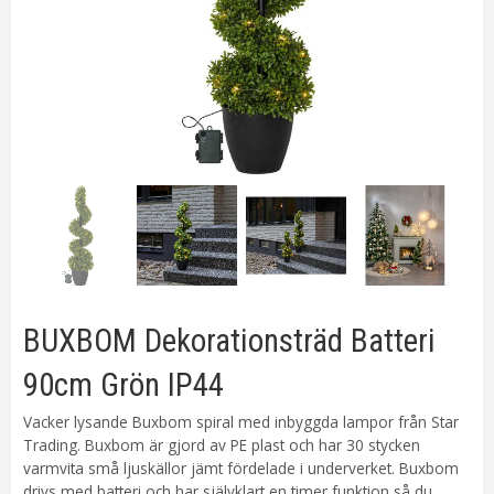
BUXBOM Dekorationsträd Batteri
90cm Grön IP44
Vacker lysande Buxbom spiral med inbyggda lampor från Star
Trading. Buxbom är gjord av PE plast och har 30 stycken
varmvita små ljuskällor jämt fördelade i underverket. Buxbom
drivs med batteri och har självklart en timer funktion så du