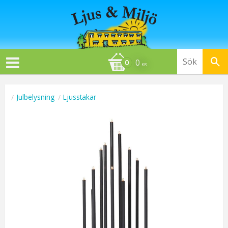
0
KR
Julbelysning
Ljusstakar