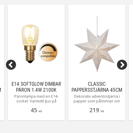
E14 SOFTGLOW DIMBAR
CLASSIC
M
PÄRON 1.4W 2100K
PAPPERSSTJÄRNA 45CM
60LM LED-LAMPA
VIT
Päronlampa med en E14-
Dekorativ adventsstjärna i
sockel. Varmvitt ljus på
papper som påminner om
t
2100K och ett ljusflöde på 60
den klassiska modellen i
45
219
Lumen denna lampan går att
metall med ett stansat
KR
KR
dimra för bästa
hålmönster som släpper
stämmningen!
igenom ett stämningsfullt
ljus. Sladdställ med E14
lamphållare ingår. Dekorera