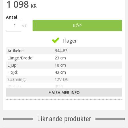
1 098
KR
Antal
st
KÖP
I lager
Artikelnr
644-83
Längd/Bredd
23 cm
Djup
18 cm
Höjd
43 cm
Spänning
12V DC
IP-klass
IP20
+ VISA MER INFO
Transformator
12V DC 7.2W IP20 Euro-kontakt
Material / Färg
Grå
Ljuskälla
Ingår
Sockel
E5
Liknande produkter
Kabellängd
180 cm (Textil Grå/Vit)