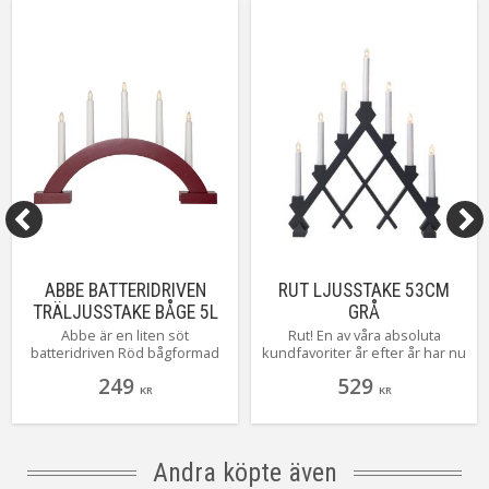
Spänning Ljuskälla
12V
Anpassad för
Inomhus
Tillverkare
Star Trading AB
ABBE BATTERIDRIVEN
RUT LJUSSTAKE 53CM
TRÄLJUSSTAKE BÅGE 5L
GRÅ
32CM RÖD
Abbe är en liten söt
Rut! En av våra absoluta
batteridriven Röd bågformad
kundfavoriter år efter år har nu
träljusstake från Star Trading
kommit i 3 nya härliga färger!
249
529
som gör sig alldeles utmärkt i
Här ser du henne i en härlig
KR
KR
det lilla fönstret såväl som på
grå färg! Toppen tycker alla vi
diskbänken, ger en mysig
som älskar Rut!
stämning i ditt hem med sina 5
varmvita ljus.
Andra köpte även