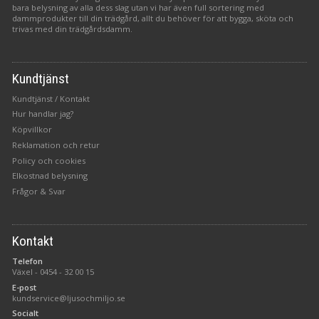
bara belysning av alla dess slag utan vi har även full sortering med
dammprodukter till din trädgård, allt du behöver för att bygga, sköta och
trivas med din trädgårdsdamm.
Kundtjänst
Kundtjänst / Kontakt
Hur handlar jag?
Köpvillkor
Reklamation och retur
Policy och cookies
Elkostnad belysning
Frågor & Svar
Kontakt
Telefon
Växel -
0454 - 32 00 15
E-post
kundservice@ljusochmiljo.se
Socialt