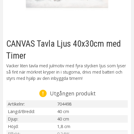
CANVAS Tavla Ljus 40x30cm med
Timer
Vacker liten tavla med julmotiv med fyra stycken ljus som lyser
så fint när mörkret kryper in i stugorna, drivs med batteri och
styrs med hjälp av den inbyggda timern!
Utgången produkt
Artikelnr
704498
Längd/Bredd
40 cm
Djup
40 cm
Höjd
1,8 cm
Effekt
0.24W