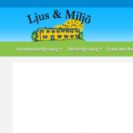
Inomhusbelysning
Utebelysning
Badrumsbe