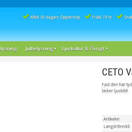
Alltid 30 dagars Öppet Köp
Frakt 79 kr
Sna
lysning
Julbelysning
Ljuskällor & Övrigt
CETO V
Fast den här tyc
läcker ljusbild!
Artikelnr
Längd/Bredd