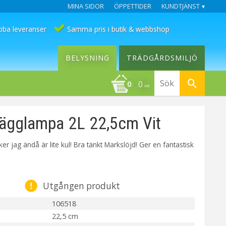
MINA SIDOR
ÖPPETTIDER
KUNDTJÄNST
bba leveranser
Samma pris i butik & webbshop
BELYSNING
TRÄDGÅRDSMILJÖ
0
KR
ägglampa 2L 22,5cm Vit
ker jag ändå är lite kul! Bra tänkt Markslöjd! Ger en fantastisk
Utgången produkt
106518
22,5 cm