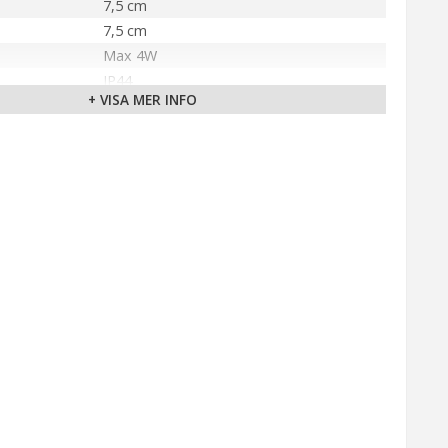
7,5 cm
7,5 cm
Max 4W
IP44
+ VISA MER INFO
Vit
LED
Ej utbytbar ljuskälla
Varmvit (3000K)
Fast installation
älla
230V
Markslöjd