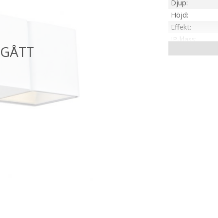
Djup
Höjd
Effekt
IP-klass
Material / Färg
Ljuskälla
Sockel
Ljusfärg
Installation
Spänning Ljusk
Tillverkare