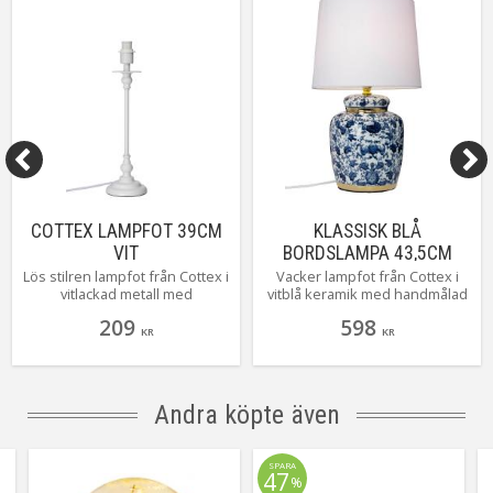
COTTEX LAMPFOT 39CM
KLASSISK BLÅ
VIT
BORDSLAMPA 43,5CM
BLÅ/VIT
Lös stilren lampfot från Cottex i
Vacker lampfot från Cottex i
vitlackad metall med
vitblå keramik med handmålad
skärmringar och en höjd på 39
gulddekor. En lampa som
209
598
cm hög. En strålande basfot
tydligt inspirerats av antikt
KR
KR
som lätt finner sin plats i
kinesiskt porslin. Denna
hemmets alla rum. Kombinera
dekorativa sötnöten levereras
fritt med någon av alla härliga
givetvis komplett med sin vita
skärmar som finns att välja på.
hatt i linne. Finns även som
Andra köpte även
mindre modell med en höjd på
30,5cm.
SPARA
47
%