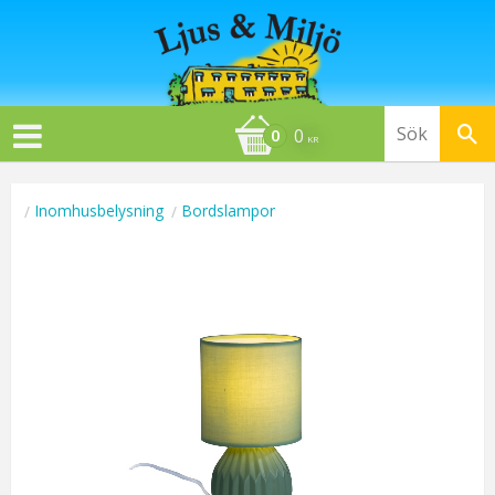
0
KR
Inomhusbelysning
Bordslampor