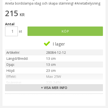
Aneta bordslampa idag och skapa stämning! #AnetaBelysning
215
KR
Antal
st
KÖP
I lager
Artikelnr
28084-12-12
Längd/Bredd
13 cm
Djup
13 cm
Höjd
23 cm
Effekt
Max 25W
Spänning
220-240V
+ VISA MER INFO
IP-klass
IP20
Material / Färg
Grön/Grön
Ljuskälla
Ingår ej
Sockel
E14