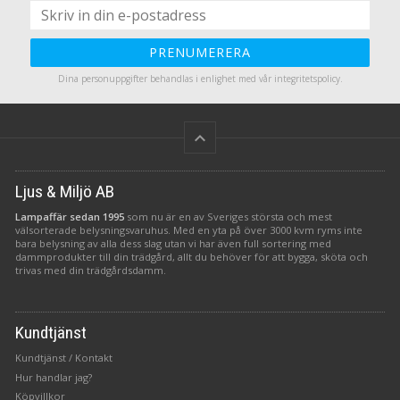
d
PRENUMERERA
n
Dina personuppgifter behandlas i enlighet med vår
integritetspolicy
.
d
keyboard_arrow_up
3
Ljus & Miljö AB
Lampaffär sedan 1995
som nu är en av Sveriges största och mest
välsorterade belysningsvaruhus. Med en yta på över 3000 kvm ryms inte
bara belysning av alla dess slag utan vi har även full sortering med
dammprodukter till din trädgård, allt du behöver för att bygga, sköta och
trivas med din trädgårdsdamm.
Kundtjänst
Kundtjänst / Kontakt
Hur handlar jag?
Köpvillkor