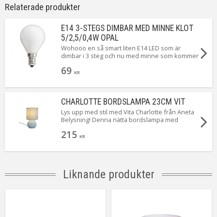
Relaterade produkter
On/Off
Brytare på sladd
Kabellängd
200 cm (Vit)
E14 3-STEGS DIMBAR MED MINNE KLOT
Installation
Stickpropp
5/2,5/0,4W OPAL
Anpassad för
Inomhus
Wohooo en så smart liten E14 LED som är
dimbar i 3 steg och nu med minne som kommer
Tillverkare
Aneta Belysning AB
ihåg vilken styrka lampan senast var tänd med.
69
När du först tänder ger den 5W. Släck och tänd
KR
igen så ger den 2,5W. Upprepa en gång till så
ger den 0,5W ...Magiskt!
CHARLOTTE BORDSLAMPA 23CM VIT
Lys upp med stil med Vita Charlotte från Aneta
Belysning! Denna nätta bordslampa med
strukturerad keramikfot och textilskärm sprider
215
mjukt, mysigt ljus i alla rum. Perfekt för hyllan,
KR
fönstret eller sidobordet – Charlotte passar
överallt! Lättplacerad, energisnål och en
inredningsvinnare. Köp din Aneta bordslampa
idag och skapa stämning! #AnetaBelysning
Liknande produkter