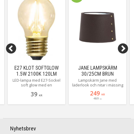
E27 KLOT SOFTGLOW
JANE LAMPSKÄRM
1.5W 2100K 120LM
30/25CM BRUN
KLAR LED-LAMPA
LÄDERLOOK
LED-lampa med E27-Sockel
Lampskärm Jane med
soft glow med en
läderlook och nitar i mässing
färgtemperatur på 2100K
en tuff lampskärm från PR-
249
39
och ett ljusflöde på 120
Home. Skärmen finns i tre
KR
KR
469
lumen.
storlekar och är lätt att
KR
r
matcha med olika
lampfötter. Här ser du Jane
30 cm.
n
Nyhetsbrev
a