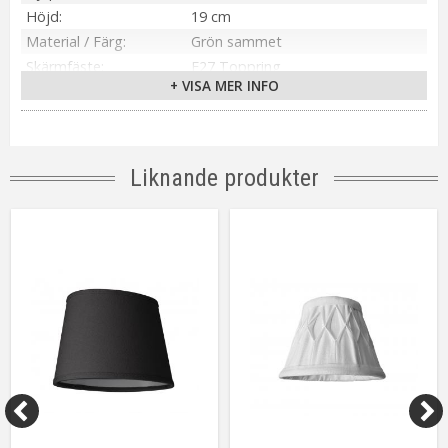
Höjd
19 cm
Material / Färg
Grön sammet
Skärmfäste
E27 Toppring
+ VISA MER INFO
Anpassad för
Inomhus
Tillverkare
PR Home
Liknande produkter