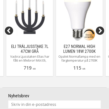
ELI TRÄLJUSSTAKE 7L
E27 NORMAL HIGH
47CM GRÅ
LUMEN 18W 2700K
2452LM DIMBAR LED-
Vackra Ljusstaken Elias har
Opalvit Normallampa med en
fått en lillebror! Möt Eli,
färgtemperatur på 2700K
LAMPA
m
Precis lika läcker som Elias
och hela 2452 lumen
719
115
r
men en markant lägre
(motsvarar ca 150W)
KR
KR
version. En 5-armad grå
dimmerkompatibel
i
träljusstake med
gulddetaljer.
Nyhetsbrev