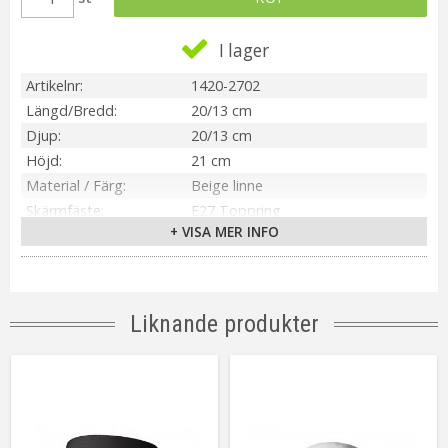
I lager
Artikelnr
1420-2702
Längd/Bredd
20/13 cm
Djup
20/13 cm
Höjd
21 cm
Material / Färg
Beige linne
Skärmfäste
E27 Toppring
+ VISA MER INFO
Anpassad för
Inomhus
Tillverkare
PR Home
Liknande produkter