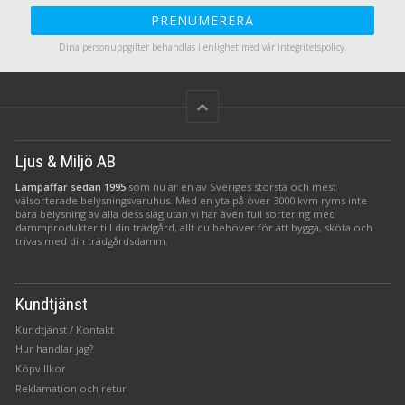
PRENUMERERA
Dina personuppgifter behandlas i enlighet med vår
integritetspolicy
.
keyboard_arrow_up
Ljus & Miljö AB
Lampaffär sedan 1995
som nu är en av Sveriges största och mest
välsorterade belysningsvaruhus. Med en yta på över 3000 kvm ryms inte
bara belysning av alla dess slag utan vi har även full sortering med
dammprodukter till din trädgård, allt du behöver för att bygga, sköta och
trivas med din trädgårdsdamm.
Kundtjänst
Kundtjänst / Kontakt
Hur handlar jag?
Köpvillkor
Reklamation och retur