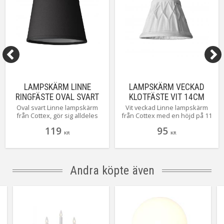
LAMPSKÄRM LINNE
LAMPSKÄRM VECKAD
RINGFÄSTE OVAL SVART
KLOTFÄSTE VIT 14CM
20CM
Oval svart Linne lampskärm
Vit veckad Linne lampskärm
från Cottex, gör sig alldeles
från Cottex med en höjd på 11
utmärkt där du kanske har lite
cm bredd uppe 8 cm, bredd
119
95
ont om plats.
nere 14 cm med klotfäste.
KR
KR
Andra köpte även