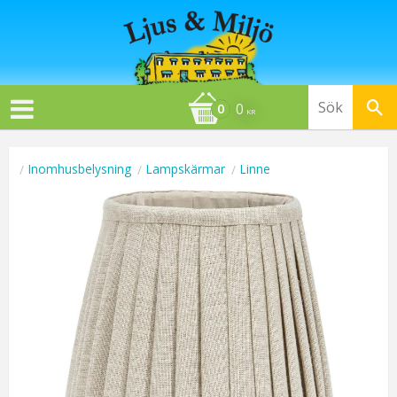
0
KR
Inomhusbelysning
Lampskärmar
Linne