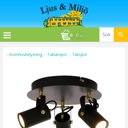
0
KR
Inomhusbelysning
Taklampor
Takspot