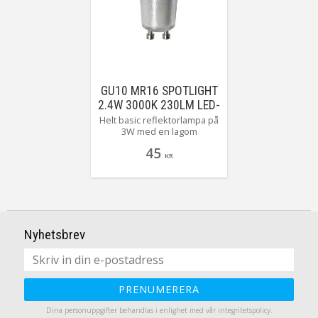
GU10 MR16 SPOTLIGHT
2.4W 3000K 230LM LED-
LAMPA
Helt basic reflektorlampa på
3W med en lagom
färgtemperatur på 3000K
45
(det vill säga inte kallt och
KR
inte för varmt utan vårt
svenska lagom) Perfekt att
lysa upp till exempel
husfasaden.
Nyhetsbrev
PRENUMERERA
Dina personuppgifter behandlas i enlighet med vår
integritetspolicy
.