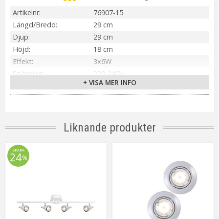
Artikelnr
76907-15
Längd/Bredd
29 cm
Djup
29 cm
Höjd
18 cm
Effekt
3x6W
Spänning
220-240V
+ VISA MER INFO
IP-klass
IP20
Material / Färg
Svart/Matt Mässing
Ljuskälla
3x6W
Sockel
Integrerad ljuskälla
Liknande produkter
Ljusfärg
3000K
Lumen
3 x 600lm
SPARA
24
%
Livslängd
ca.50000h
Dimbar
Ja
Montering
Bygelupphäng
Installation
Kopplingsplint
Energiklass
A+