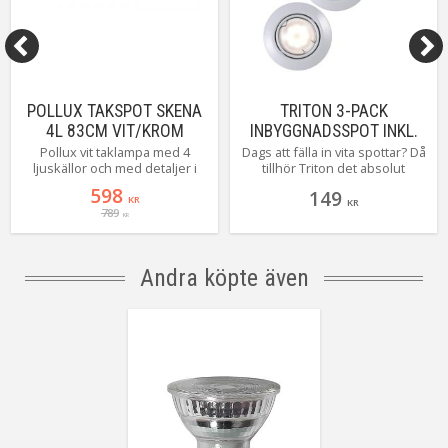
Färgåtergivning (RA)
Ra>=80
Anpassad för
Inomhus
Tillverkare
Aneta Belysning AB
POLLUX TAKSPOT SKENA
TRITON 3-PACK
4L 83CM VIT/KROM
INBYGGNADSSPOT INKL.
3XLED VIT
Pollux vit taklampa med 4
Dags att fälla in vita spottar? Då
ljuskällor och med detaljer i
tillhör Triton det absolut
krom från Cottex är med sin
enklaste valet i vår bok! 230V
598
149
stilfulla design och tidlösa look
(dvs inga transformatorer eller
KR
KR
789
ett lysande inslag i ditt hem.
drivdon) Bara att installera då
KR
ljuskällor ingår! OBS! Triton är
endast för inomhusbruk!
Andra köpte även