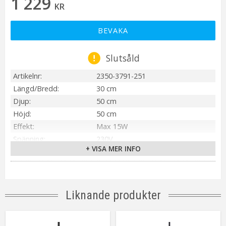
1 229
KR
BEVAKA
Slutsåld
Artikelnr
2350-3791-251
Längd/Bredd
30 cm
Djup
50 cm
Höjd
50 cm
Effekt
Max 15W
Spänning
230V
+ VISA MER INFO
Ljuskälla
Ingår ej
Sockel
E27
Kabellängd
250 cm
Anpassad för
Utomhus
Liknande produkter
Tillverkare
PR Home