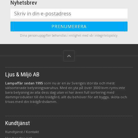
Nyhetsbrev
d
m
PRENUMERERA
Dina personuppgifter behandlas i enlighet med vår
integritetspolicy
.
keyboard_arrow_up
Ljus & Miljö AB
Lampaffär sedan 1995
som nu är en av Sveriges största och mest
välsorterade belysningsvaruhus. Med en yta på över 3000 kvm ryms inte
bara belysning av alla dess slag utan vi har även full sortering med
dammprodukter till din trädgård, allt du behöver för att bygga, sköta och
trivas med din trädgårdsdamm.
Kundtjänst
Kundtjänst / Kontakt