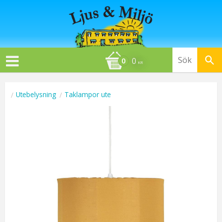
0
KR
Utebelysning
Taklampor ute