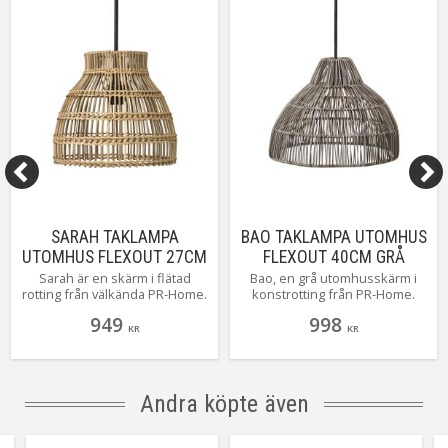
SARAH TAKLAMPA
BAO TAKLAMPA UTOMHUS
UTOMHUS FLEXOUT 27CM
FLEXOUT 40CM GRÅ
NATUR ROTTING
ROTTING
Sarah är en skärm i flätad
Bao, en grå utomhusskärm i
rotting från välkända PR-Home.
konstrotting från PR-Home.
Skärmen med dess unika form
Konstrotting är ett tåligt
949
998
och flätning silar ljuset och
material som klarar vårt
KR
KR
skapar ett vackert skuggspel.
nordiska klimat. Den flätade
Passar lika bra utomhus, i
strukturen skapar ett vackert
växthus och uterum som
ljusspel där ljuset tränger sig
inomhus. Levereras komplett
igenom. Komplett med
Andra köpte även
med svart Flex Out
takupphäng för utomhusbruk.
utomhuskabel på 2,5 m. Tänk
Höjd 30cm, 40cm i diameter.
på att det är ett naturmaterial