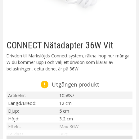
CONNECT Nätadapter 36W Vit
Drivdon till Markslöjds Connect system, räkna ihop hur många
W du kommer upp i och välj ett drivdon som klarar av
belastningen, detta donet är på 36W
Utgången produkt
Artikelnr
105887
Längd/Bredd
12 cm
Djup
5 cm
Höjd
3,2 cm
Effekt
Max 36W
IP-klass
IP20