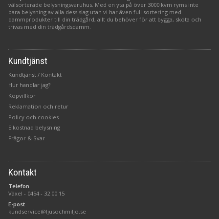
välsorterade belysningsvaruhus. Med en yta på över 3000 kvm ryms inte
bara belysning av alla dess slag utan vi har även full sortering med
dammprodukter till din trädgård, allt du behöver för att bygga, sköta och
trivas med din trädgårdsdamm.
Kundtjänst
Kundtjänst / Kontakt
Hur handlar jag?
Köpvillkor
Reklamation och retur
Policy och cookies
Elkostnad belysning
Frågor & Svar
Kontakt
Telefon
Växel -
0454 - 32 00 15
E-post
kundservice@ljusochmiljo.se