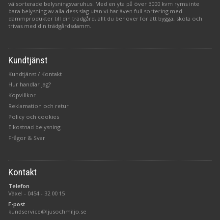
välsorterade belysningsvaruhus. Med en yta på över 3000 kvm ryms inte
bara belysning av alla dess slag utan vi har även full sortering med
dammprodukter till din trädgård, allt du behöver för att bygga, sköta och
trivas med din trädgårdsdamm.
Kundtjänst
Kundtjänst / Kontakt
Hur handlar jag?
Köpvillkor
Reklamation och retur
Policy och cookies
Elkostnad belysning
Frågor & Svar
Kontakt
Telefon
Växel -
0454 - 32 00 15
E-post
kundservice@ljusochmiljo.se