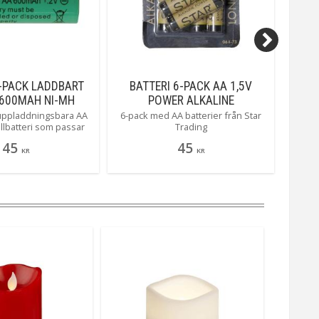
2-PACK LADDBART
BATTERI 6-PACK AA 1,5V
GRÖN
 600MAH NI-MH
POWER ALKALINE
uppladdningsbara AA
6-pack med AA batterier från Star
LR20 
ellbatteri som passar
Trading
1.5V 
a. till Star Tradings
45
45
kter som kräver NimH
KR
KR
A batteri.