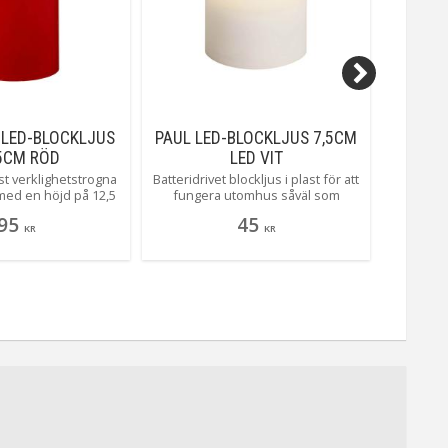
 LED-BLOCKLJUS
PAUL LED-BLOCKLJUS 7,5CM
FL
5CM RÖD
LED VIT
ANTIKL
st verklighetstrogna
Batteridrivet blockljus i plast för att
Wohooo
s med en höjd på 12,5
fungera utomhus såväl som
nyhet!
ickande låga som rör
inomhus. Ljuset är vitt 7.5cm högt
formad v
95
45
t har ett behagligt
och har en inbyggd timerfunktion
serien.
KR
KR
 styrs gör det enkelt
som gör det enkelt att ställa in när
lågan lys
nbyggda timern.
ljuset ska lysa. Perfekt att sätta i
sken. Sjä
en lykta på altanen eller trappan
för en mysig känsla.