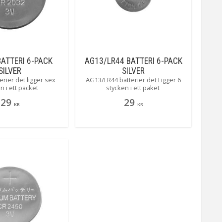
ATTERI 6-PACK
AG13/LR44 BATTERI 6-PACK
SILVER
SILVER
rier det ligger sex
AG13/LR44 batterier det Ligger 6
n i ett packet
stycken i ett paket
29
29
KR
KR