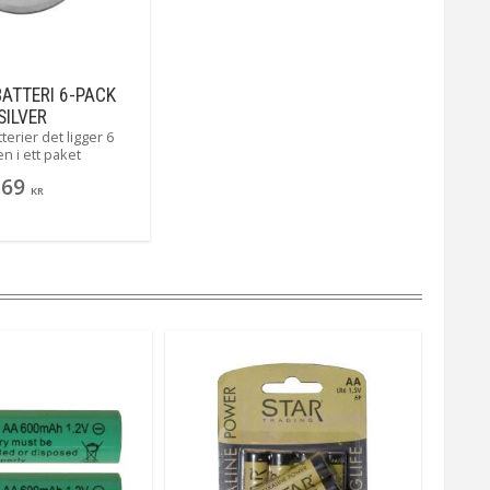
ATTERI 6-PACK
SILVER
erier det ligger 6
en i ett paket
69
KR