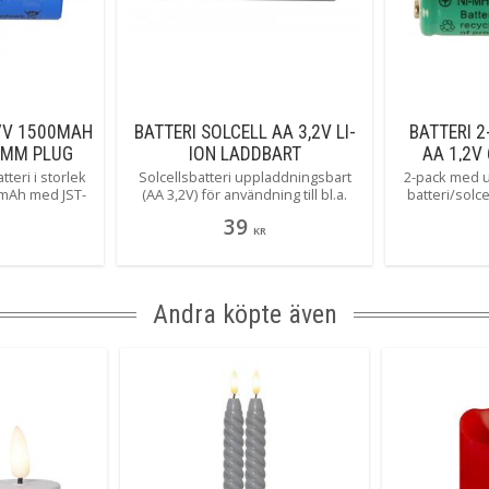
,7V 1500MAH
BATTERI SOLCELL AA 3,2V LI-
BATTERI 
 2MM PLUG
ION LADDBART
AA 1,2V
teri i storlek
Solcellsbatteri uppladdningsbart
2-pack med 
0mAh med JST-
(AA 3,2V) för användning till bl.a.
batteri/solc
sar bl.a. som
solcellslampor.
utmärkt bl.
39
l Star Tradings
solcellsprodu
KR
äver denna
A
 och volt.
Andra köpte även