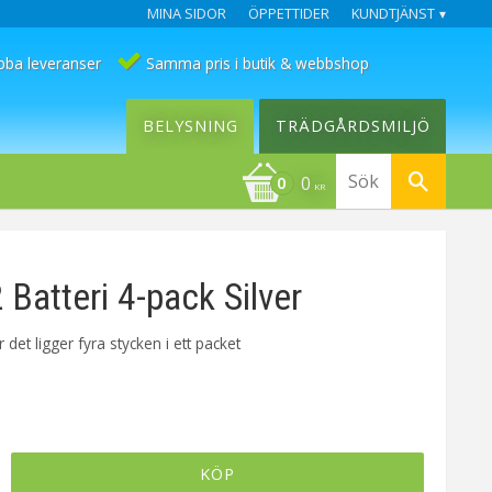
MINA SIDOR
ÖPPETTIDER
KUNDTJÄNST
bba leveranser
Samma pris i butik & webbshop
BELYSNING
TRÄDGÅRDSMILJÖ
0
KR
Batteri 4-pack Silver
 det ligger fyra stycken i ett packet
KÖP