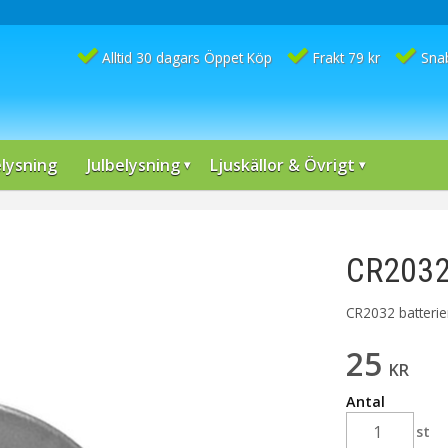
Alltid 30 dagars Öppet Köp
Frakt 79 kr
Sna
lysning
Julbelysning
Ljuskällor & Övrigt
CR2032 
CR2032 batterier
25
KR
Antal
st