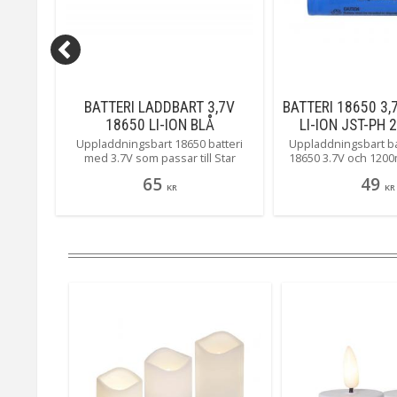
5V
BATTERI LADDBART 3,7V
BATTERI 18650 3
18650 LI-ION BLÅ
LI-ION JST-PH
n Airam
Uppladdningsbart 18650 batteri
Uppladdningsbart bat
art
med 3.7V som passar till Star
18650 3.7V och 120
rifttid
Tradings produkter som kräver
PH 2mm kontakt. Pas
65
49
n eller
denna storlek och volt.
solcellsbatteri och til
KR
KR
kning,
produkter som kr
.
storlek, kontakt