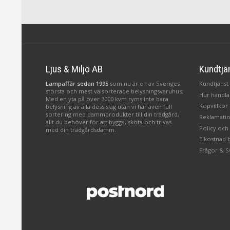
Ljus & Miljö AB
Kundtjä
Lampaffär sedan 1995
som nu är en av Sveriges
Kundtjänst 
största och mest välsorterade belysningsvaruhus.
Hur handlar
Med en yta på över 3000 kvm ryms inte bara
Köpvillkor
belysning av alla dess slag utan vi har även full
sortering med dammprodukter till din trädgård,
Reklamatio
allt du behöver för att bygga, sköta och trivas
Policy och
med din trädgårdsdamm.
Elkostnad 
Frågor & S