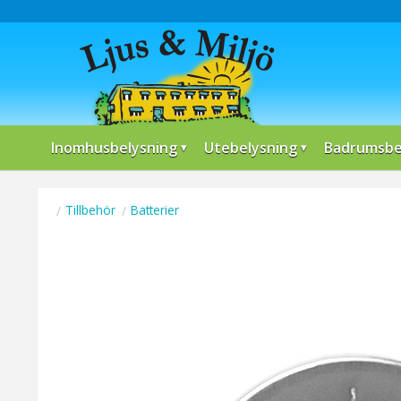
Inomhusbelysning
Utebelysning
Badrumsbe
Tillbehör
Batterier