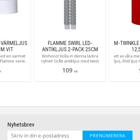
-VÄRMELJUS
FLAMME SWIRL LED-
M-TWINKLE
CM VIT
ANTIKLJUS 2-PACK 25CM
12,
GRÅ
ed en varmvit
Wohooo! Kolla in denna läckra
ett av våra me
s Flamme serie.
nyhet! Grått antikljus med twist
ljus, Rött lju
 ljus som våra
formad vax i den populära Flamme
cm och med fl
109
ftast köper då
serien. Den mycket naturtrogna
på sig. Ljuse
R
KR
etstrogna och
lågan lyser med ett varmvitt mysigt
varmvitt sken,
yggd timer! 3D
sken. Självklart med inbyggd timer.
med den i
tt varmt och
såklart.
Nyhetsbrev
PRENUMERERA