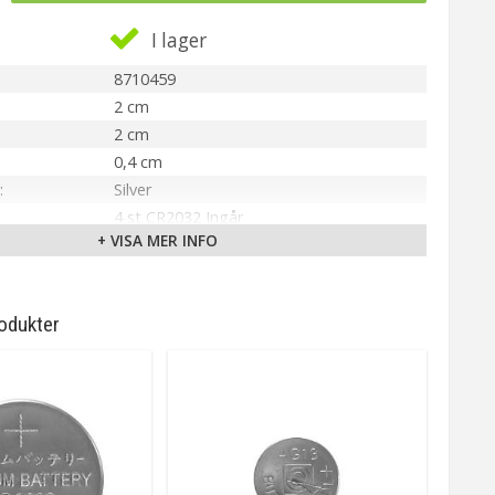
I lager
8710459
2 cm
2 cm
0,4 cm
Silver
4 st CR2032 Ingår
+ VISA MER INFO
Airam
odukter