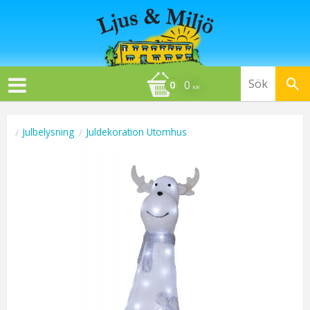
0
KR
Julbelysning
Juldekoration Utomhus