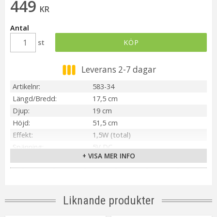
449
KR
Antal
st
KÖP
Leverans 2-7 dagar
Artikelnr
583-34
Längd/Bredd
17,5 cm
Djup
19 cm
Höjd
51,5 cm
Effekt
1,5W (total)
Spänning
5V DC
+ VISA MER INFO
IP-klass
IP44
Transformator
5V DC 1.5W IP44
Material / Färg
Vit
Ljuskälla
Inbyggd LED
Liknande produkter
Sockel
Integrerad