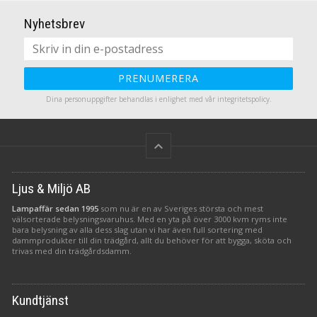
för att bevara tygets skick.
inbjudande sken.
Utomhus batteridosa med
Nyhetsbrev
.
timerfunktion ingår såklart..
Platt förpackning för enkel
förvaring- bara en sån sak.
PRENUMERERA
Dina personuppgifter behandlas i enlighet med vår
integritetspolicy
.
keyboard_arrow_up
Ljus & Miljö AB
Lampaffär sedan 1995
som nu är en av Sveriges största och mest
välsorterade belysningsvaruhus. Med en yta på över 3000 kvm ryms inte
bara belysning av alla dess slag utan vi har även full sortering med
dammprodukter till din trädgård, allt du behöver för att bygga, sköta och
trivas med din trädgårdsdamm.
Kundtjänst