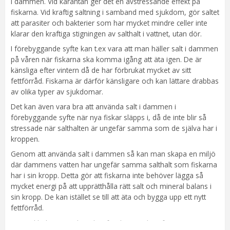
i dammen. Vid karantän ger det en avstressande effekt på
fiskarna. Vid kraftig saltning i samband med sjukdom, gör saltet
att parasiter och bakterier som har mycket mindre celler inte
klarar den kraftiga stigningen av salthalt i vattnet, utan dör.
I förebyggande syfte kan t.ex vara att man häller salt i dammen
på våren när fiskarna ska komma igång att äta igen. De är
känsliga efter vintern då de har förbrukat mycket av sitt
fettförråd. Fiskarna är därför känsligare och kan lättare drabbas
av olika typer av sjukdomar.
Det kan även vara bra att använda salt i dammen i
förebyggande syfte när nya fiskar släpps i, då de inte blir så
stressade när salthalten är ungefär samma som de själva har i
kroppen.
Genom att använda salt i dammen så kan man skapa en miljö
där dammens vatten har ungefär samma salthalt som fiskarna
har i sin kropp. Detta gör att fiskarna inte behöver lägga så
mycket energi på att upprätthålla rätt salt och mineral balans i
sin kropp. De kan istället se till att äta och bygga upp ett nytt
fettförråd.
Den salthalt som är lämplig i förebyggande syfte är 0,3%.