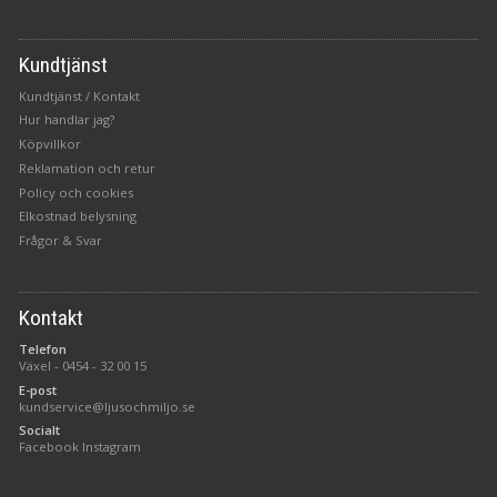
Kundtjänst
Kundtjänst / Kontakt
Hur handlar jag?
Köpvillkor
Reklamation och retur
Policy och cookies
Elkostnad belysning
Frågor & Svar
Kontakt
Telefon
Växel -
0454 - 32 00 15
E-post
kundservice@ljusochmiljo.se
Socialt
Facebook
Instagram