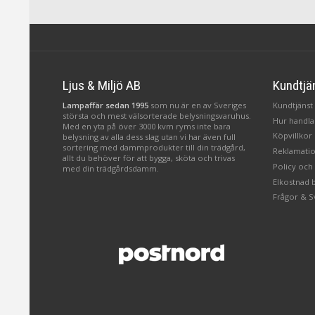
Ljus & Miljö AB
Kundtjä
Lampaffär sedan 1995
som nu är en av Sveriges
Kundtjänst 
största och mest välsorterade belysningsvaruhus.
Hur handlar
Med en yta på över 3000 kvm ryms inte bara
Köpvillkor
belysning av alla dess slag utan vi har även full
sortering med dammprodukter till din trädgård,
Reklamatio
allt du behöver för att bygga, sköta och trivas
Policy och
med din trädgårdsdamm.
Elkostnad 
Frågor & S