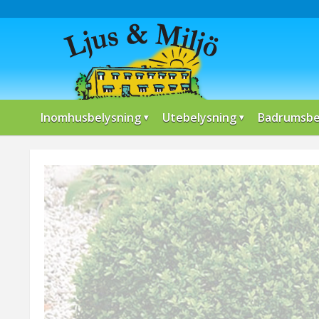
Inomhusbelysning
Utebelysning
Badrumsbe