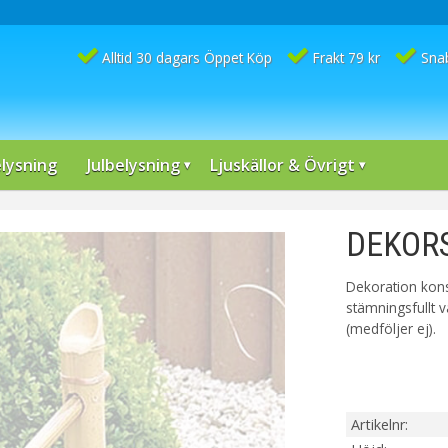
Alltid 30 dagars Öppet Köp
Frakt 79 kr
Sna
lysning
Julbelysning
Ljuskällor & Övrigt
DEKORS
Dekoration kons
stämningsfullt v
(medföljer ej).
Artikelnr