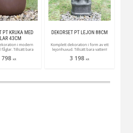
T PT KRUKA MED
DEKORSET PT LEJON 88CM
LAR 43CM
ekoration i modern
Komplett dekoration i form av ett
åglar. Tillsätt bara
lejonhuvud. Tillsätt bara vatten!
vatten!
 798
3 198
KR
KR