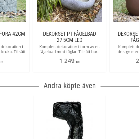
MFORA 42CM
DEKORSET PT FÅGELBAD
DEKORSE
27,5CM LED
FÅG
dekoration i
Komplett dekoration i form av ett
Komplett d
ruka. Tillsätt
fågelbad med fåglar. Tillsätt bara
design med f
en!
vatten!
1 249
2
KR
KR
Andra köpte även