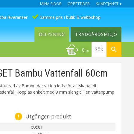
MINA SIDOR
ÖPPETTIDER
KUNDTJÄNST
bba leveranser
Samma pris i butik & webbshop
BELYSNING
TRÄDGÅRDSMILJÖ
0
KR
ET Bambu Vattenfall 60cm
truerad av Bambu där vatten leds för att skapa ett
attenfall. Kopplas enkelt med 9 mm slang tilll en vattenpump
Utgången produkt
60581