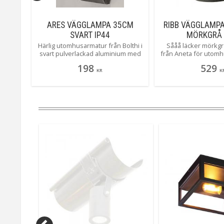
M GRÅ
ARES VÄGGLAMPA 35CM
RIBB VÄGGLAMPA
SVART IP44
MÖRKGRÅ 
olthi i
Härlig utomhusarmatur från Bolthi i
Sååå läcker mörkg
m med
svart pulverlackad aluminium med
från Aneta för utomh
som vill
opalvit kupa. Perfekt för dig som vill
med största sannoli
198
529
en ger
ha en up-downlight som även ger
första och inte hel
KR
K
raget,
en del ljus framåt tex vid garaget,
upp/downlight du k
atsen.
ytterdörren eller vid uteplatsen.
kanske den snygga
design som tål a