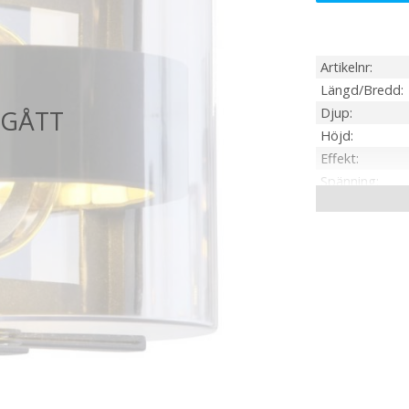
Artikelnr
Längd/Bredd
Djup
Höjd
Effekt
Spänning
IP-klass
Material / Färg
Sockel
Tillverkare