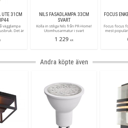
 UTE 31CM
NILS FASADLAMPA 33CM
FOCUS ENK
IP44
SVART
rå vägglampa
Kolla in stiliga Nils från PR-Home!
Focus focus f
usbruk. Det är
Utomhusarmatur i svart
mest populär
khet inte den
pulverlackad metall. En stilren och
svårt att se va
1 229
ler den sista
enkel design som ligger helt rätt i
ger vacker
R
KR
ommer se men
tiden.
"enkel" vä
ste! Robust
Tillverkad
tt synas.
Andra köpte även