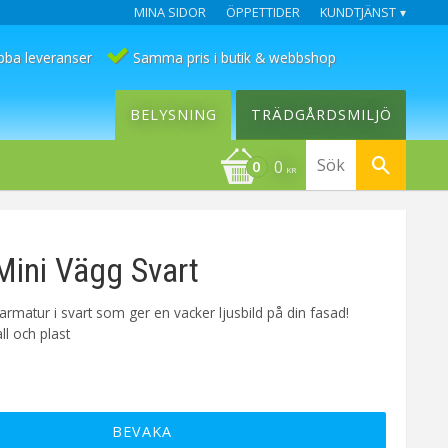
MINA SIDOR
ÖPPETTIDER
KUNDTJÄNST
bba leveranser
Samma pris i butik & webbshop
BELYSNING
TRÄDGÅRDSMILJÖ
0
KR
ini Vägg Svart
rmatur i svart som ger en vacker ljusbild på din fasad!
ll och plast
BEVAKA