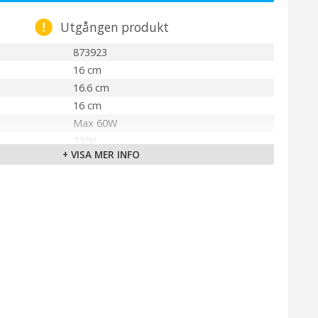
Utgången produkt
873923
16 cm
16.6 cm
16 cm
Max 60W
230V
+ VISA MER INFO
IP44
Svart
E27
Nordlux