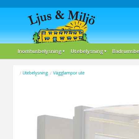
Inomhusbelysning
Utebelysning
Badrumsbe
Utebelysning
Vägglampor ute