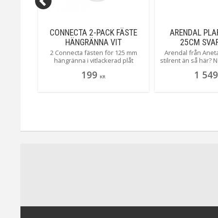
ÄGG
CONNECTA 2-PACK FÄSTE
ARENDAL PLA
HÄNGRÄNNA VIT
25CM SVAR
 vår
2 Connecta fästen för 125 mm
Arendal från Aneta
ulära
hängränna i vitlackerad plåt
stilrent än så här? 
t att se
passande armaturen Luna från
inte! En tufft desig
199
1 549
och ger
LightsOn. OBS: Connecta är ett
den som vågar! Ext
KR
n "enkel"
tillbehör och armatu[Läs mer]
en snygg dekora
grått.
 plast