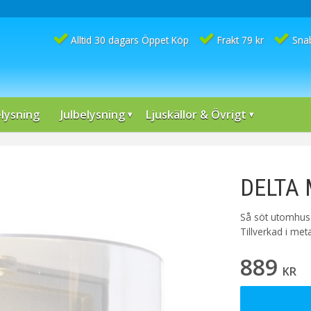
Alltid 30 dagars Öppet Köp
Frakt 79 kr
Sna
lysning
Julbelysning
Ljuskällor & Övrigt
DELTA M
Så söt utomhusa
Tillverkad i meta
889
KR