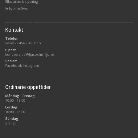
Elkostnad belysning
Frågor & Svar
Kontakt
Telefon
Växel -
0454 - 32 00 15
E-post
kundservice@ljusochmiljo.se
Socialt
Facebook
Instagram
Ordinarie öppettider
Måndag - Fredag
10:00 - 18:00
Lördag
10:00 - 15:00
Söndag
Stängt