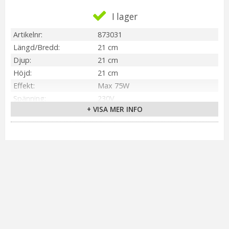
I lager
Artikelnr
873031
Längd/Bredd
21 cm
Djup
21 cm
Höjd
21 cm
Effekt
Max 75W
Spänning
230V
+ VISA MER INFO
IP-klass
IP54
Material / Färg
Vit
Sockel
E30
Tillverkare
Nordlux