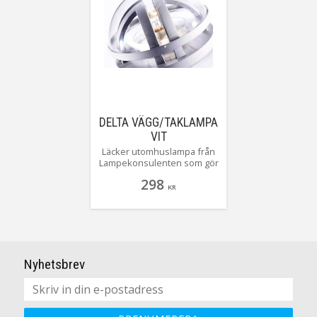
DELTA VÄGG/TAKLAMPA
VIT
Läcker utomhuslampa från
Lampekonsulenten som gör
sig lika bra på väggen som i
298
taket!
KR
Nyhetsbrev