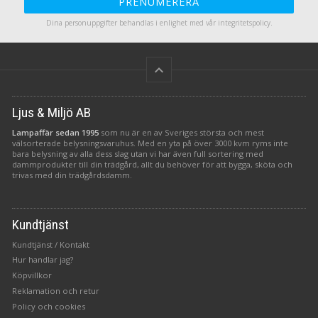
PRENUMERERA
Dina personuppgifter behandlas i enlighet med vår
integritetspolicy
.
keyboard_arrow_up
Ljus & Miljö AB
Lampaffär sedan 1995
som nu är en av Sveriges största och mest
välsorterade belysningsvaruhus. Med en yta på över 3000 kvm ryms inte
bara belysning av alla dess slag utan vi har även full sortering med
dammprodukter till din trädgård, allt du behöver för att bygga, sköta och
trivas med din trädgårdsdamm.
Kundtjänst
Kundtjänst / Kontakt
Hur handlar jag?
Köpvillkor
Reklamation och retur
Policy och cookies