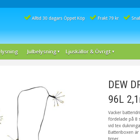
Alltid 30 dagars Öppet Köp
Frakt 79 kr
Sna
lysning
Julbelysning
Ljuskällor & Övrigt
DEW DR
96L 2,1
Vacker batterid
fördelade på 8 
vid tex dukning
Batteriboxen är
timer.