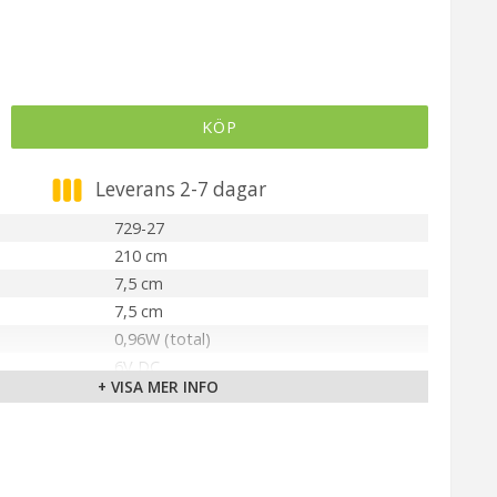
KÖP
Leverans 2-7 dagar
729-27
210 cm
7,5 cm
7,5 cm
0,96W (total)
6V DC
+ VISA MER INFO
IP44
Svart
Inbyggd LED
Integrerad