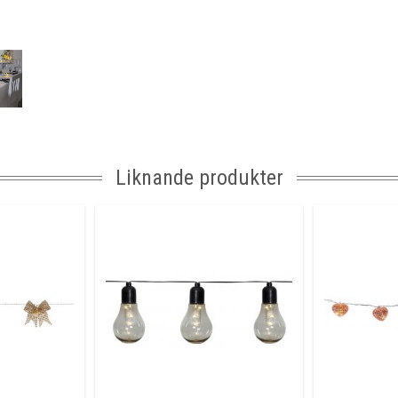
Ljusfärg
Livslängd
On/Off
Kabellängd
Batteri
Anpassad för
Tillverkare
Liknande produkter