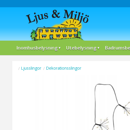
Inomhusbelysning
Utebelysning
Badrumsbe
Ljusslingor
Dekorationsslingor