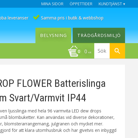
MINA SIDOR
ÖPPETTIDER
KUNDTJÄNST
bba leveranser
Samma pris i butik & webbshop
BELYSNING
TRÄDGÅRDSMILJÖ
0
KR
OP FLOWER Batterislinga
m Svart/Varmvit IP44
riven ljusslinga med hela 96 varmvita LED dew drops
små blombuketter. Kan användas vid diverse dekorationer,
ar, blomsterarrangemang, julgranen och mycket mer.
 gjord för att klara utomhusbruk och har givetvis en inbyggd