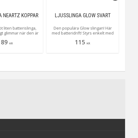
A NEARTZ KOPPAR
LJUSSLINGA GLOW SVART
STA
VA
t liten batterislinga,
Den populära Glow slingan! Här
Härli
igt glimmar när den är
med batteridrift! Styrs enkelt med
lysan
byggda timern gör det
den inbyggda timern.
som et
89
115
lla in när den ska lysa.
varm
KR
KR
Place
som
vackert
LED-l