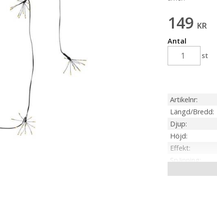
149
KR
Antal
st
Artikelnr
Längd/Bredd
Djup
Höjd
Effekt
Spänning
IP-klass
Material / Färg
Ljuskälla
Sockel