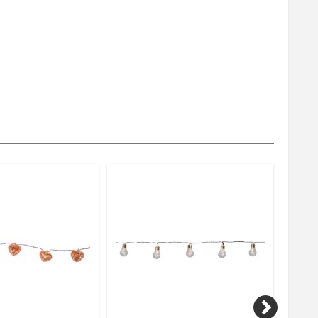
Varmvit
ca.7000 tim
6h på, 18h av, repeterande
50cm
4st AA ingår ej.
Utomhus
Star Trading AB