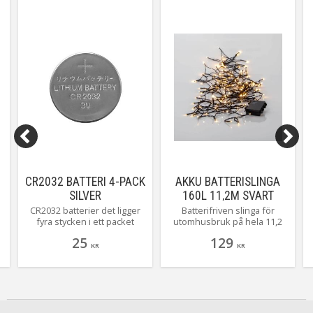
CR2032 BATTERI 4-PACK
AKKU BATTERISLINGA
SILVER
160L 11,2M SVART
CR2032 batterier det ligger
Batterifriven slinga för
fyra stycken i ett packet
utomhusbruk på hela 11,2
meter med 160 stycken
25
129
varmvita små dioder.
KR
KR
Självklart har underverket
en inbyggd timer som gör
t
det enkelt för dig att ställa in
r
när det ska lysa.
r
e