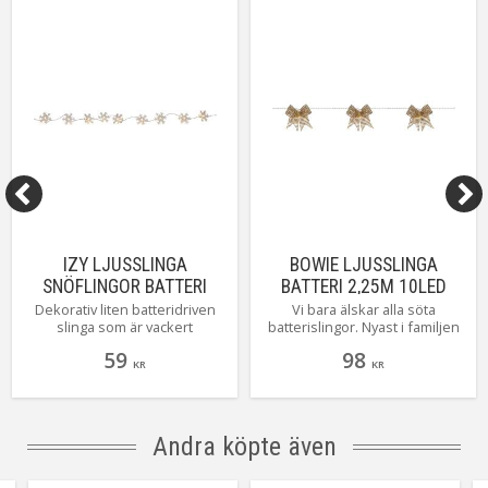
Kabellängd
300cm (Transparent)
Anpassad för
Inomhus
Tillverkare
Star Trading AB
IZY LJUSSLINGA
BOWIE LJUSSLINGA
SNÖFLINGOR BATTERI
BATTERI 2,25M 10LED
135CM 10LED
VARMVIT/GULD
Dekorativ liten batteridriven
Vi bara älskar alla söta
slinga som är vackert
batterislingor. Nyast i familjen
VARMVIT/KLAR
dekorerad med små blommor i
är bowie från star trading med
59
98
genomskinlig akryl. Varje liten
guldfärgade små rosetter som
KR
KR
blomma har en liten LED-lampa
lyser med ett varmt och
i centrum som lyser med ett
behagligt sken. Bowie är
mjukt och behagligt sken.
perfekt till dukningar eller
kanske i en blomsterkrans.
Andra köpte även