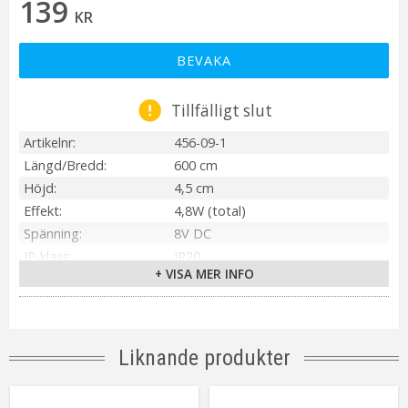
139
KR
BEVAKA
Tillfälligt slut
Artikelnr
456-09-1
Längd/Bredd
600 cm
Höjd
4,5 cm
Effekt
4,8W (total)
Spänning
8V DC
IP-klass
IP20
+ VISA MER INFO
Transformator
4,5V DC 2,1W IP20
Material / Färg
Silver
Ljuskälla
Inbyggd LED
Sockel
Integrerad
Liknande produkter
Ljusfärg
Daylight (2700K)
Livslängd
ca.7000 tim