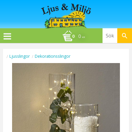
0
KR
Ljusslingor
Dekorationsslingor