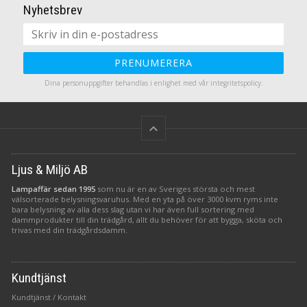
Nyhetsbrev
d
n
n
i
PRENUMERERA
Dina personuppgifter behandlas i enlighet med vår
integritetspolicy
.
s
keyboard_arrow_up
Ljus & Miljö AB
Lampaffär sedan 1995
som nu är en av Sveriges största och mest
välsorterade belysningsvaruhus. Med en yta på över 3000 kvm ryms inte
bara belysning av alla dess slag utan vi har även full sortering med
dammprodukter till din trädgård, allt du behöver för att bygga, sköta och
trivas med din trädgårdsdamm.
Kundtjänst
Kundtjänst / Kontakt