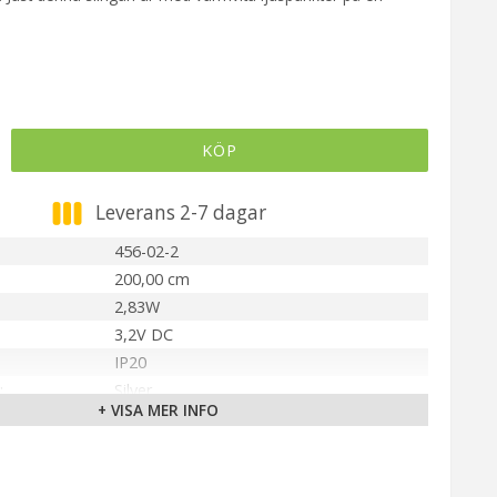
KÖP
Leverans 2-7 dagar
456-02-2
200,00 cm
2,83W
3,2V DC
IP20
Silver
+ VISA MER INFO
Inbyggd LED
Ej utbytbar
Varmvit