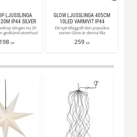
OP LJUSSLINGA
GLOW LJUSSLINGA 405CM
FEST
20M IP44 SILVER
10LED VARMVIT IP44
wdrop slingan nu 20
Ett nytt tillägg till den populära
Så sö
en godkänd utomhus!
serien Glow är denna lilla
små r
lära slinga... inte så
batteridrivna slingan, med ett svagt
m
198
259
ske, den är lätt att
tonat hölje ger den ett mjukt och
KR
KR
 dekorera och forma
vackert sken. Glow är även
ill, den blir nästintill
godkänd för utomhusbruk och
n lyser så läckert!
styrs enkelt med den inbyggda
timern.