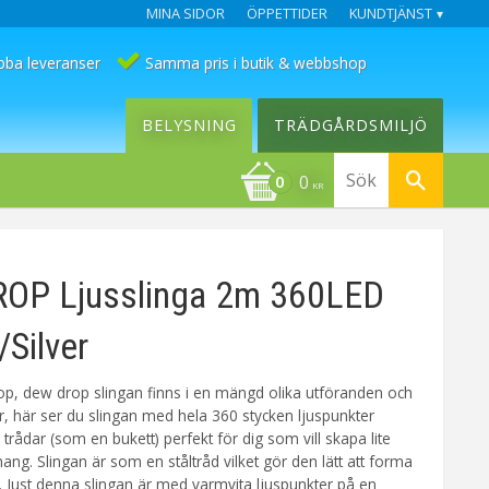
MINA SIDOR
ÖPPETTIDER
KUNDTJÄNST
bba leveranser
Samma pris i butik & webbshop
BELYSNING
TRÄDGÅRDSMILJÖ
0
KR
OP Ljusslinga 2m 360LED
/Silver
p, dew drop slingan finns i en mängd olika utföranden och
er, här ser du slingan med hela 360 stycken ljuspunkter
trådar (som en bukett) perfekt för dig som vill skapa lite
ng. Slingan är som en ståltråd vilket gör den lätt att forma
 Just denna slingan är med varmvita ljuspunkter på en