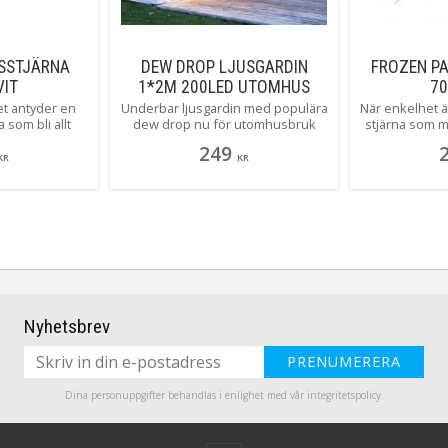
RSSTJÄRNA
DEW DROP LJUSGARDIN
FROZEN P
VIT
1*2M 200LED UTOMHUS
70
t antyder en
Underbar ljusgardin med populära
När enkelhet är
a som bli allt
dew drop nu för utomhusbruk
stjärna som m
rent och vackert
såväl som inomhus. Ljusslingan
ditt hem att
249
em!
har hela 200 varmvita LED-ljuskällor
juleljus! 3,5 
KR
KR
som avger ett vackert sken. Härlig
denna st
dekoration att ha framme till
installa
vardags och fest. Gardin med 10
strängar, 1 meter bred och 2meter
lång..
Nyhetsbrev
PRENUMERERA
Dina personuppgifter behandlas i enlighet med vår
integritetspolicy
.