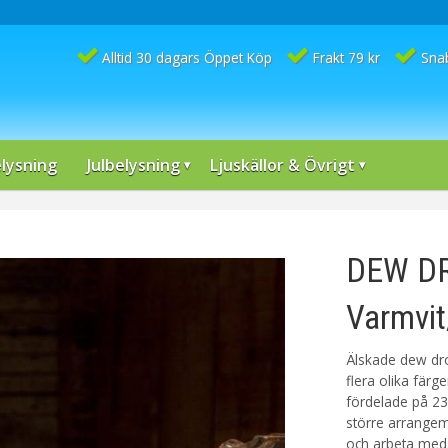
Alltid 30 dagars Öppet Köp
Frakt 79 kr
Sna
lysning
Julbelysning
Ljuskällor & Övrigt
DEW DR
Varmvit
Älskade dew dro
flera olika färg
fördelade på 23 
större arrangema
och arbeta med.