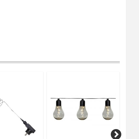
300 cm (Transparent)
Inomhus
Star Trading AB