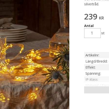
silvertråd.
239
KR
Antal
st
Artikelnr
Längd/Bredd
Effekt
Spänning
IP-klass
Material / Färg
Ljuskälla
Sockel
Ljusfärg