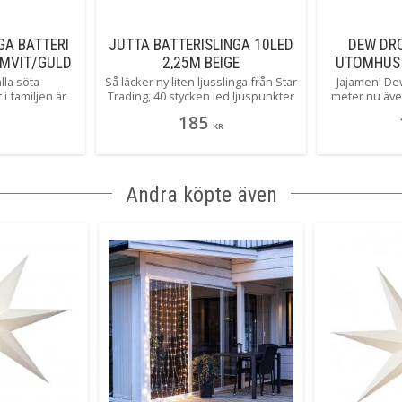
GA BATTERI
JUTTA BATTERISLINGA 10LED
DEW DR
RMVIT/GULD
2,25M BEIGE
UTOMHUS 
lla söta
Så läcker ny liten ljusslinga från Star
Jajamen! De
 i familjen är
Trading, 40 stycken led ljuspunkter
meter nu äv
rading med
vackert vackert invävt i juterep.
Vår mest popu
185
tter som lyser
Underbar batterislinga att dekorera
konstigt kan
KR
hagligt sken.
med både tillvardags och till fest.
placera och
dukningar eller
Självklart med inbyggd timer.
precis som du v
sterkrans.
osynlig me
Andra köpte även