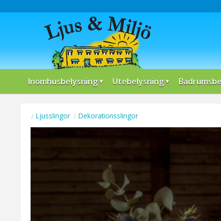
Inomhusbelysning
Utebelysning
Badrumsbe
Ljusslingor
Dekorationsslingor