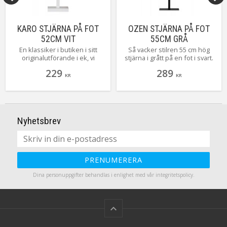
KARO STJÄRNA PÅ FOT
OZEN STJÄRNA PÅ FOT
52CM VIT
55CM GRÅ
En klassiker i butiken i sitt
Så vacker stilren 55 cm hög
originalutförande i ek, vi
stjärna i grått på en fot i svart.
välkomnar nya stilrena Karo
När enkelhet är bäst!
229
289
med öppna armar, en stilren
KR
KR
julstjärna som gör sig i allas
våra hem, finns i 3 storlekar
här ser du minstingen i
familjen.
Nyhetsbrev
PRENUMERERA
Dina personuppgifter behandlas i enlighet med vår
integritetspolicy
.
keyboard_arrow_up