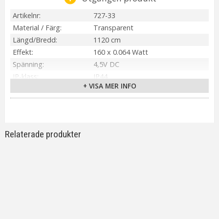
Artikelnr
727-33
Material / Färg
Transparent
Längd/Bredd
1120 cm
Effekt
160 x 0.064 Watt
Spänning
4,5V DC
IP-klass
IP44
+ VISA MER INFO
Batteri
3 st AA Ingår ej
Ljuskälla
Ingår 5 mm LED
Sockel
Ej utbytbar ljuskälla
Ljusfärg
Varmvit
Relaterade produkter
Livslängd
ca. 25000 h
On/Off
Repeterande: på 6h/av 18h
Kabellängd
50 cm
Spänning Ljuskälla
3,2V
Tillverkare
Star Trading AB