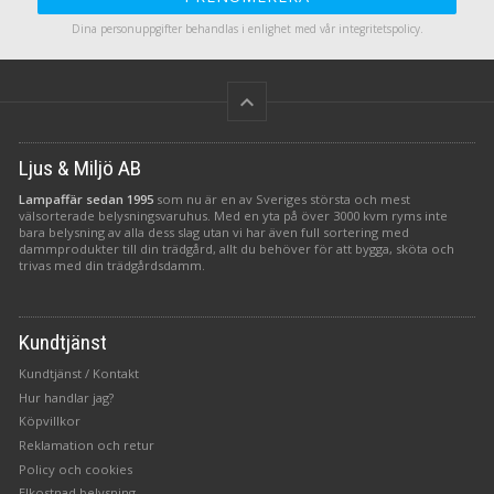
Dina personuppgifter behandlas i enlighet med vår
integritetspolicy
.
keyboard_arrow_up
Ljus & Miljö AB
Lampaffär sedan 1995
som nu är en av Sveriges största och mest
välsorterade belysningsvaruhus. Med en yta på över 3000 kvm ryms inte
bara belysning av alla dess slag utan vi har även full sortering med
dammprodukter till din trädgård, allt du behöver för att bygga, sköta och
trivas med din trädgårdsdamm.
Kundtjänst
Kundtjänst / Kontakt
Hur handlar jag?
Köpvillkor
Reklamation och retur
Policy och cookies
Elkostnad belysning