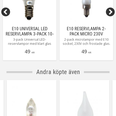
E10 UNIVERSAL LED
E10 RESERVLAMPA 2-
RESERVLAMPA 3-PACK 10-
PACK MICRO 230V
55V UTOMHUS
FROSTAD
3-pack Universal LED-
2-pack microlampor med E10
reservlampor med klart glas
sockel, 230V och frostade glas.
och E10 sockel, 10-55V. Denna
49
49
produkt passar till våra 5-
KR
KR
armade ljusstakar med
stickkontakt. För inomhusbruk.
Andra köpte även