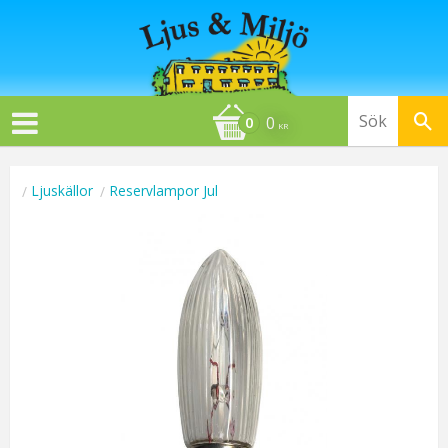
0
KR
Ljuskällor
Reservlampor Jul