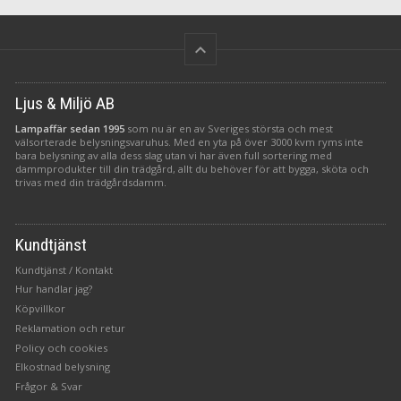
keyboard_arrow_up
Ljus & Miljö AB
Lampaffär sedan 1995
som nu är en av Sveriges största och mest
välsorterade belysningsvaruhus. Med en yta på över 3000 kvm ryms inte
bara belysning av alla dess slag utan vi har även full sortering med
dammprodukter till din trädgård, allt du behöver för att bygga, sköta och
trivas med din trädgårdsdamm.
Kundtjänst
Kundtjänst / Kontakt
Hur handlar jag?
Köpvillkor
Reklamation och retur
Policy och cookies
Elkostnad belysning
Frågor & Svar