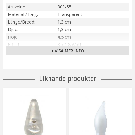
Artikelnr
303-55
Material / Färg
Transparent
Längd/Bredd
1,3 cm
Djup
1,3 cm
Höjd
4,5 cm
Effekt
3 x 1.8 Watt
+ VISA MER INFO
Sockel
E10
Ljusfärg
Varmvit
Livslängd
ca. 1000 h
Dimbar
Ja
Liknande produkter
Spänning Ljuskälla
24V
Tillverkare
Star Trading AB