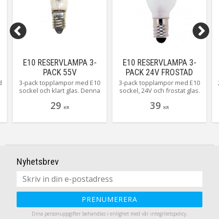
E10 RESERVLAMPA 3-
E10 RESERVLAMPA 3-
PACK 55V
PACK 24V FROSTAD
TRANSPARENT
d
3-pack topplampor med E10
3-pack topplampor med E10
sockel och klart glas. Denna
sockel, 24V och frostat glas.
produkt passar till våra 5-
Denna produkt passar till
29
39
n
armade ljusstakar med
våra 5-armade ljusstakar
KR
KR
stickkontakt.
med trafo.
Användningsområdet är
Användningsområdet är
inomhus.
inomhus.
t
r
Nyhetsbrev
PRENUMERERA
Dina personuppgifter behandlas i enlighet med vår
integritetspolicy
.