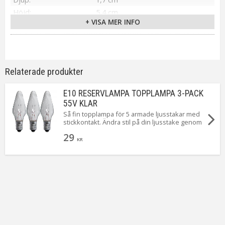
Höjd
5,4 cm
+ VISA MER INFO
Spänning Ljuskälla
55V
Effekt
3 x 3 Watt
Sockel
E10
Ljusfärg
Varmvit
Relaterade produkter
Tillverkare
Markslöjd
E10 RESERVLAMPA TOPPLAMPA 3-PACK
55V KLAR
Så fin topplampa för 5 armade ljusstakar med
stickkontakt. Ändra stil på din ljusstake genom
att byta ut dina 5 lampor mot denna läckra
29
variant.
KR