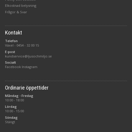
Elkostnad belysning
Frågor & Svar
Kontakt
Telefon
Växel -
0454 - 32 00 15
E-post
kundservice@ljusochmiljo.se
Socialt
Facebook
Instagram
Ordinarie öppettider
Måndag - Fredag
10:00 - 18:00
Lördag
10:00 - 15:00
Söndag
Stängt