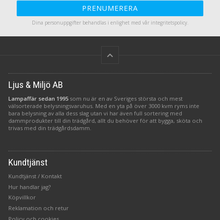
PRENUMERERA
Dina personuppgifter behandlas i enlighet med vår
integritetspolicy
.
keyboard_arrow_up
Ljus & Miljö AB
Lampaffär sedan 1995
som nu är en av Sveriges största och mest
välsorterade belysningsvaruhus. Med en yta på över 3000 kvm ryms inte
bara belysning av alla dess slag utan vi har även full sortering med
dammprodukter till din trädgård, allt du behöver för att bygga, sköta och
trivas med din trädgårdsdamm.
Kundtjänst
Kundtjänst / Kontakt
Hur handlar jag?
Köpvillkor
Reklamation och retur
Policy och cookies