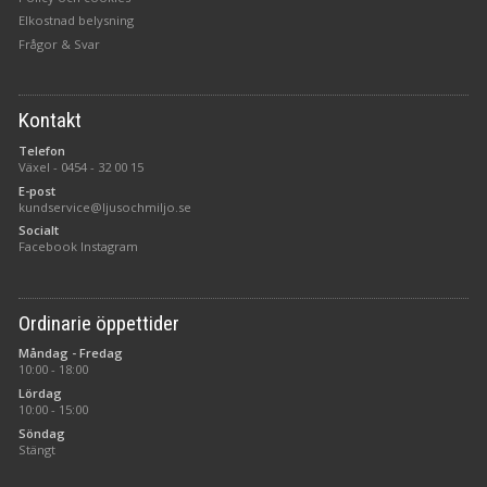
Elkostnad belysning
Frågor & Svar
Kontakt
Telefon
Växel -
0454 - 32 00 15
E-post
kundservice@ljusochmiljo.se
Socialt
Facebook
Instagram
Ordinarie öppettider
Måndag - Fredag
10:00 - 18:00
Lördag
10:00 - 15:00
Söndag
Stängt