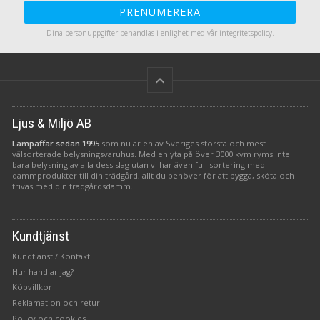
PRENUMERERA
Dina personuppgifter behandlas i enlighet med vår
integritetspolicy
.
keyboard_arrow_up
Ljus & Miljö AB
Lampaffär sedan 1995
som nu är en av Sveriges största och mest
välsorterade belysningsvaruhus. Med en yta på över 3000 kvm ryms inte
bara belysning av alla dess slag utan vi har även full sortering med
dammprodukter till din trädgård, allt du behöver för att bygga, sköta och
trivas med din trädgårdsdamm.
Kundtjänst
Kundtjänst / Kontakt
Hur handlar jag?
Köpvillkor
Reklamation och retur
Policy och cookies