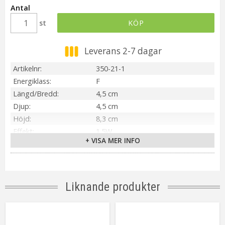
Antal
st
KÖP
Leverans 2-7 dagar
Artikelnr
350-21-1
Energiklass
F
Längd/Bredd
4,5 cm
Djup
4,5 cm
Höjd
8,3 cm
Effekt
1.5W
+ VISA MER INFO
IP-klass
IP44
Material / Färg
Frostad
Ljuskälla
LED
Sockel
E14
Liknande produkter
Ljusfärg
Varmvit (2700K)
Lumen
150 lm
Livslängd
ca.15000 tim