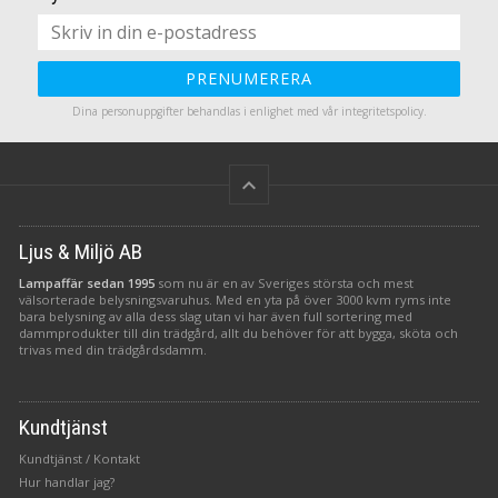
PRENUMERERA
Dina personuppgifter behandlas i enlighet med vår
integritetspolicy
.
keyboard_arrow_up
Ljus & Miljö AB
Lampaffär sedan 1995
som nu är en av Sveriges största och mest
välsorterade belysningsvaruhus. Med en yta på över 3000 kvm ryms inte
bara belysning av alla dess slag utan vi har även full sortering med
dammprodukter till din trädgård, allt du behöver för att bygga, sköta och
trivas med din trädgårdsdamm.
Kundtjänst
Kundtjänst / Kontakt
Hur handlar jag?