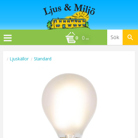
0
KR
Ljuskällor
Standard