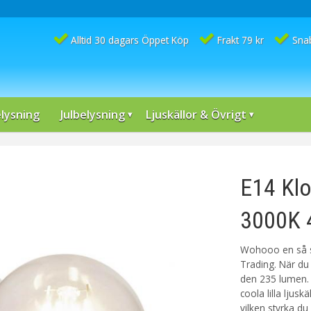
Alltid 30 dagars Öppet Köp
Frakt 79 kr
Sna
lysning
Julbelysning
Ljuskällor & Övrigt
E14 Klo
3000K 
Wohooo en så sm
Trading. När du
den 235 lumen. 
coola lilla lju
vilken styrka d