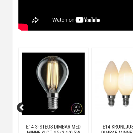
 MED
E14 3-STEGS DIMBAR MED
E14 KRONLJUS
00K
MINNE KLOT 4,5/2,4/0,5W
DIMBAR MINNE