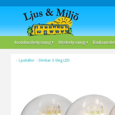
Inomhusbelysning
Utebelysning
Badrumsbe
Ljuskällor
Dimbar 3-Steg LED