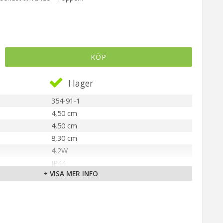
KÖP
I lager
354-91-1
4,50 cm
4,50 cm
8,30 cm
4,2W
IP44
+ VISA MER INFO
E14
Vit (3000K)
470 lm
15000 tim