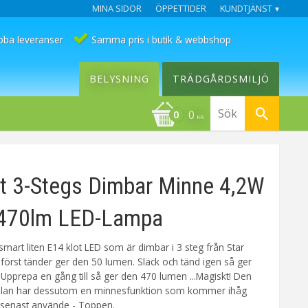
MINA SIDOR
ÖPPETTIDER
KUNDTJÄNST
bba leveranser
Samma pris i butik & webbshop
BELYSNING
TRÄDGÅRDSMILJÖ
0
KR
t 3-Stegs Dimbar Minne 4,2W
470lm LED-Lampa
art liten E14 klot LED som är dimbar i 3 steg från Star
 först tänder ger den 50 lumen. Släck och tänd igen så ger
Upprepa en gång till så ger den 470 lumen ...Magiskt! Den
skällan har dessutom en minnesfunktion som kommer ihåg
u senast använde - Toppen.