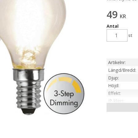
49
KR
Antal
st
Artikelnr
Längd/Bredd
Djup
Höjd
Effekt
IP-klass
Sockel
Ljusfärg
Lumen
Livslängd