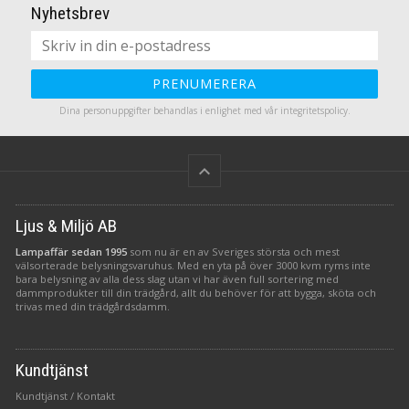
Nyhetsbrev
PRENUMERERA
Dina personuppgifter behandlas i enlighet med vår
integritetspolicy
.
keyboard_arrow_up
Ljus & Miljö AB
Lampaffär sedan 1995
som nu är en av Sveriges största och mest
välsorterade belysningsvaruhus. Med en yta på över 3000 kvm ryms inte
bara belysning av alla dess slag utan vi har även full sortering med
dammprodukter till din trädgård, allt du behöver för att bygga, sköta och
trivas med din trädgårdsdamm.
Kundtjänst
Kundtjänst / Kontakt