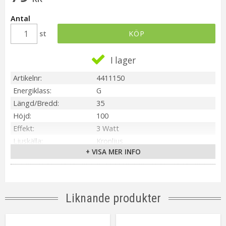
Antal
st
KÖP
I lager
Artikelnr
4411150
Energiklass
G
Längd/Bredd
35
Höjd
100
Effekt
3 Watt
Ljuskälla
Kronljus
+ VISA MER INFO
Sockel
E14
Ljusfärg
Varmvit 2000K
Lumen
150 lm
Spridningsgrad
360°
Liknande produkter
Livslängd
20000 tim
Dimbar
Ja