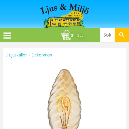
0
KR
Ljuskällor
Dekoration